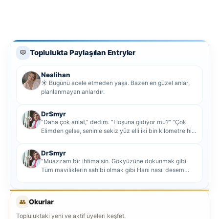
Toplulukta Paylaşılan Entryler
💬
Neslihan
☀️ Bugünü acele etmeden yaşa. Bazen en güzel anlar,
planlanmayan anlardır.
DrSmyr
"Daha çok anlat," dedim. "Hoşuna gidiyor mu?" "Çok.
Elimden gelse, seninle sekiz yüz elli iki bin kilometre hi...
DrSmyr
"Muazzam bir ihtimalsin. Gökyüzüne dokunmak gibi.
Tüm maviliklerin sahibi olmak gibi Hani nasıl desem
mutlu ol...
👥
Okurlar
Topluluktaki yeni ve aktif üyeleri keşfet.