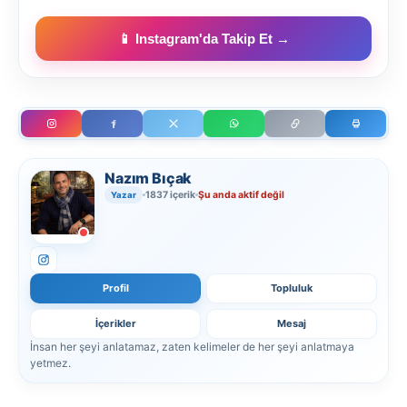
📱 Instagram'da Takip Et →
Nazım Bıçak
1837 içerik
Şu anda aktif değil
Yazar
Profil
Topluluk
İçerikler
Mesaj
İnsan her şeyi anlatamaz, zaten kelimeler de her şeyi anlatmaya
yetmez.