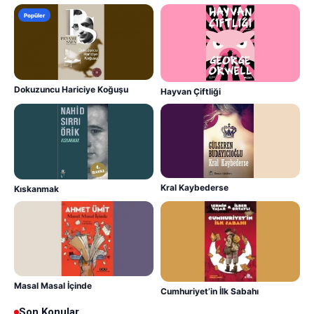
Popüler
Dokuzuncu Hariciye Koğuşu
Hayvan Çiftliği
Kral Kaybederse
Kıskanmak
Masal Masal İçinde
Cumhuriyet’in İlk Sabahı
Son Konular