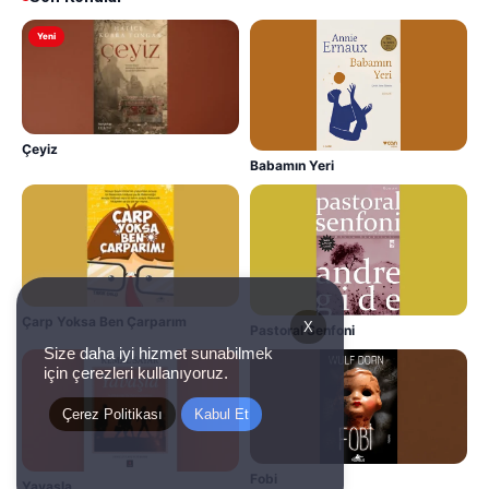
Yeni
Çeyiz
Babamın Yeri
Çarp Yoksa Ben Çarparım
X
Pastoral Senfoni
Size daha iyi hizmet sunabilmek
için çerezleri kullanıyoruz.
Çerez Politikası
Kabul Et
Fobi
Yavaşla