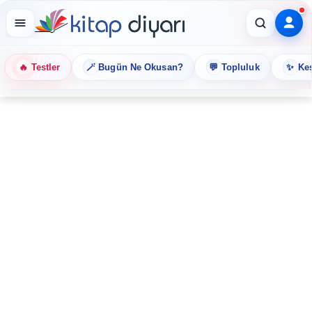
🔥
🪄
💬
✨
Testler
Bugün Ne Okusan?
Topluluk
Keş