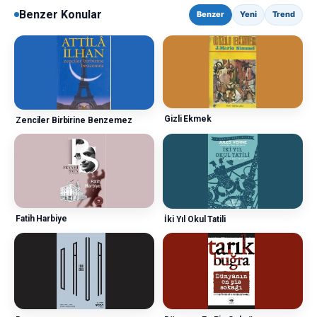
Benzer Konular
Benzer
Yeni
Trend
Gizli Ekmek
Zenciler Birbirine Benzemez
Fatih Harbiye
İki Yıl Okul Tatili