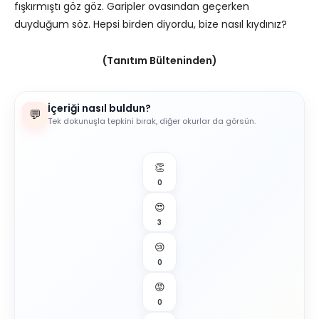
fışkırmıştı göz göz. Garipler ovasından geçerken
duyduğum söz. Hepsi birden diyordu, bize nasıl kıydınız?
(Tanıtım Bülteninden)
İçeriği nasıl buldun?
💬
Tek dokunuşla tepkini bırak, diğer okurlar da görsün.
👏
0
😍
3
😢
0
😡
0