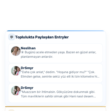
Toplulukta Paylaşılan Entryler
💬
Neslihan
☀️ Bugünü acele etmeden yaşa. Bazen en güzel anlar,
planlanmayan anlardır.
DrSmyr
"Daha çok anlat," dedim. "Hoşuna gidiyor mu?" "Çok.
Elimden gelse, seninle sekiz yüz elli iki bin kilometre hi...
DrSmyr
"Muazzam bir ihtimalsin. Gökyüzüne dokunmak gibi.
Tüm maviliklerin sahibi olmak gibi Hani nasıl desem
mutlu ol...