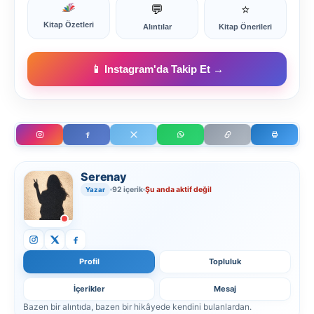
💬
⭐
Kitap Özetleri
Alıntılar
Kitap Önerileri
📱 Instagram'da Takip Et →
Serenay
92 içerik
Şu anda aktif değil
Yazar
Profil
Topluluk
İçerikler
Mesaj
Bazen bir alıntıda, bazen bir hikâyede kendini bulanlardan.