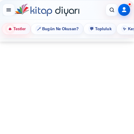
🔥
🪄
💬
✨
Testler
Bugün Ne Okusan?
Topluluk
Keş