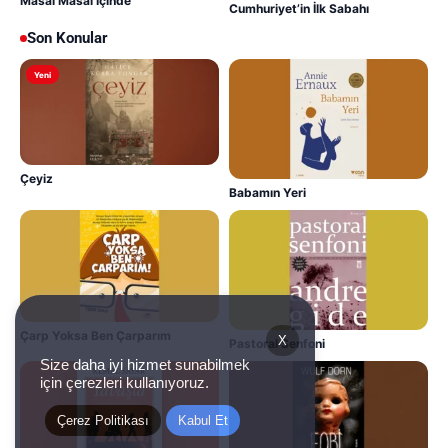
Masal Masal İçinde
Cumhuriyet’in İlk Sabahı
Son Konular
Yeni
Çeyiz
Babamın Yeri
Çarp Yoksa Ben Çarparım
X
Pastoral Senfoni
Size daha iyi hizmet sunabilmek
için çerezleri kullanıyoruz.
Çerez Politikası
Kabul Et