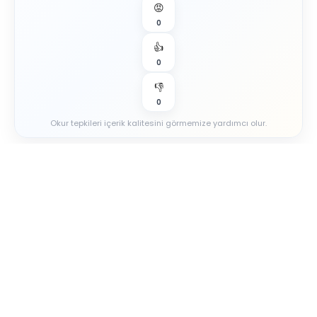
😡
0
👍
0
👎
0
Okur tepkileri içerik kalitesini görmemize yardımcı olur.