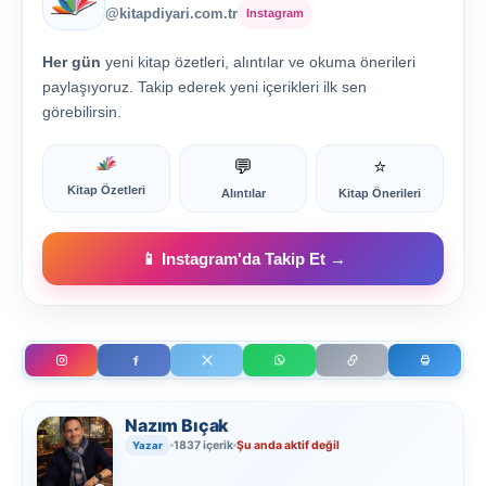
@kitapdiyari.com.tr
Instagram
Her gün
yeni kitap özetleri, alıntılar ve okuma önerileri
paylaşıyoruz. Takip ederek yeni içerikleri ilk sen
görebilirsin.
💬
⭐
Kitap Özetleri
Alıntılar
Kitap Önerileri
📱 Instagram'da Takip Et →
Nazım Bıçak
1837 içerik
Şu anda aktif değil
Yazar