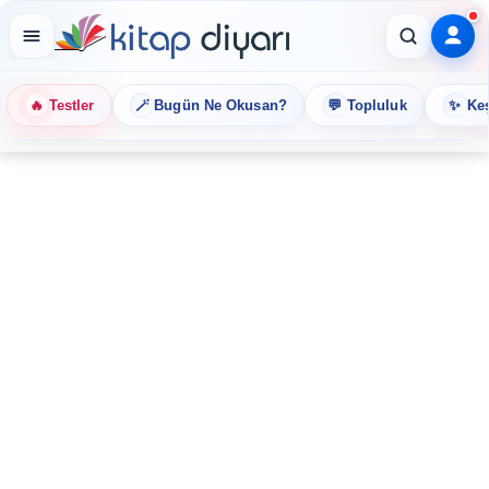
🔥
🪄
💬
✨
Testler
Bugün Ne Okusan?
Topluluk
Keş