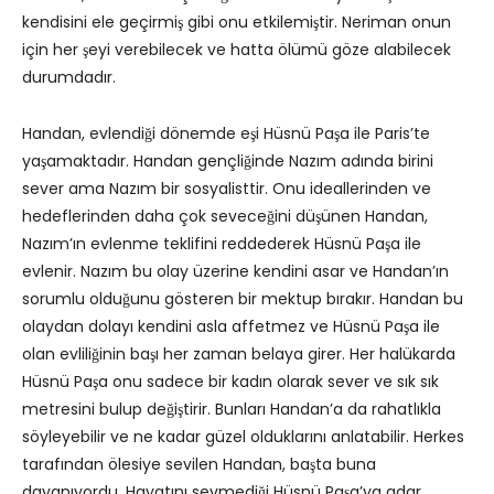
kendisini ele geçirmiş gibi onu etkilemiştir. Neriman onun
için her şeyi verebilecek ve hatta ölümü göze alabilecek
durumdadır.
Handan, evlendiği dönemde eşi Hüsnü Paşa ile Paris’te
yaşamaktadır. Handan gençliğinde Nazım adında birini
sever ama Nazım bir sosyalisttir. Onu ideallerinden ve
hedeflerinden daha çok seveceğini düşünen Handan,
Nazım’ın evlenme teklifini reddederek Hüsnü Paşa ile
evlenir. Nazım bu olay üzerine kendini asar ve Handan’ın
sorumlu olduğunu gösteren bir mektup bırakır. Handan bu
olaydan dolayı kendini asla affetmez ve Hüsnü Paşa ile
olan evliliğinin başı her zaman belaya girer. Her halükarda
Hüsnü Paşa onu sadece bir kadın olarak sever ve sık sık
metresini bulup değiştirir. Bunları Handan’a da rahatlıkla
söyleyebilir ve ne kadar güzel olduklarını anlatabilir. Herkes
tarafından ölesiye sevilen Handan, başta buna
dayanıyordu. Hayatını sevmediği Hüsnü Paşa’ya adar.