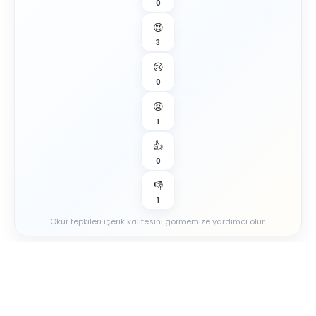
0
😍
3
😢
0
😡
1
👍
0
👎
1
Okur tepkileri içerik kalitesini görmemize yardımcı olur.