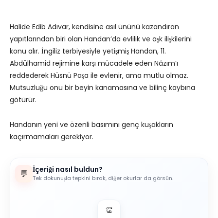
Halide Edib Adıvar, kendisine asıl ününü kazandıran
yapıtlarından biri olan Handan’da evlilik ve aşk ilişkilerini
konu alır. İngiliz terbiyesiyle yetişmiş Handan, 11.
Abdülhamid rejimine karşı mücadele eden Nâzım’ı
reddederek Hüsnü Paşa ile evlenir, ama mutlu olmaz.
Mutsuzluğu onu bir beyin kanamasına ve bilinç kaybına
götürür.
Handanın yeni ve özenli basımını genç kuşakların
kaçırmamaları gerekiyor.
İçeriği nasıl buldun?
💬
Tek dokunuşla tepkini bırak, diğer okurlar da görsün.
👏