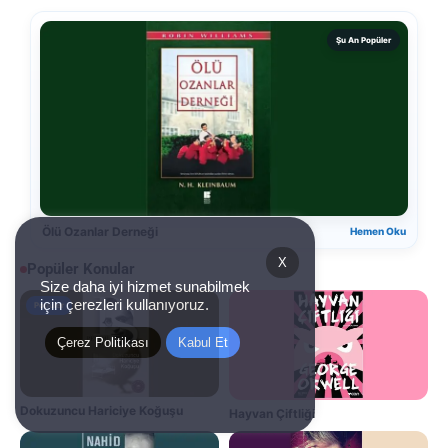
Şu An Popüler
Ölü Ozanlar Derneği
Hemen Oku
X
Popüler Konular
Size daha iyi hizmet sunabilmek
için çerezleri kullanıyoruz.
Popüler
Çerez Politikası
Kabul Et
Dokuzuncu Hariciye Koğuşu
Hayvan Çiftliği