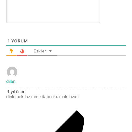
1
YORUM
Eskiler
dilan
1 yıl önce
dinlemek lazımm kitabı okuımak lazım