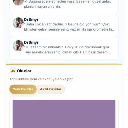
☀️ Bugünü acele etmeden yaşa. Bazen en güzel anlar,
planlanmayan anlardır.
DrSmyr
"Daha çok anlat," dedim. "Hoşuna gidiyor mu?" "Çok.
Elimden gelse, seninle sekiz yüz elli iki bin kilometre hi...
DrSmyr
"Muazzam bir ihtimalsin. Gökyüzüne dokunmak gibi.
Tüm maviliklerin sahibi olmak gibi Hani nasıl desem
mutlu ol...
👥
Okurlar
Topluluktaki yeni ve aktif üyeleri keşfet.
Yeni Okurlar
Aktif Okurlar