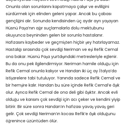
Onunla olan sorunlarını kapatmaya çalışır ve evliliğini
sürdürmek için elinden geleni yapar. Ancak bu çabası
gençliğini alır. Sonunda kendisinden üç aydır ayrı yaşayan
Hüsnü Paşa’nın ağır suçlamalarla dolu mektubunu
okuyunca beyninden gelen bir sorunla hastalanır.
Hafızasını kaybeder ve geçmişten hiçbir şey hatırlayamaz.
Hastalığı sırasında çok sevdiği Neriman ve eşi Refik Cemal
ona bakar. Hüsnü Paşa yurtdışındaki metresleriyle eğlenir.
Bu da onu pek ilgilendirmiyor. Neriman hamile olduğu için
Refik Cemal onunla kalıyor ve Handan iki üç ay İtalya’da
istişarelere tabi tutuluyor. Yanında sadece Refik Cemal ve
bir hemşire kalır. Handan bu süre içinde Refik Cemal’e âşık
olur. Ayrıca Refik Cemal de ona deli gibi âşıktır. Ancak evli
olduğu ve karısını çok sevdiği için acı çeker ve kendini yiyip
bitirir. Bir süre sonra Handan’ın hafızası yavaş yavaş geri
gelir. Çok sevdiği Neriman’ın kocası Refik’e âşık olduğunu
öğrenince üzüntüden ölür.