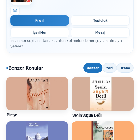
Profil
Topluluk
İçerikler
Mesaj
İnsan her şeyi anlatamaz, zaten kelimeler de her şeyi anlatmaya
yetmez.
Benzer Konular
Benzer
Yeni
Trend
Piraye
Senin Suçun Değil