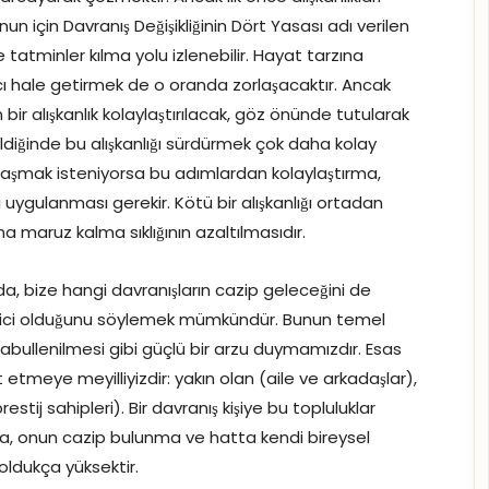
n için Davranış Değişikliğinin Dört Yasası adı verilen
e tatminler kılma yolu izlenebilir. Hayat tarzına
lıcı hale getirmek de o oranda zorlaşacaktır. Ancak
bir alışkanlık kolaylaştırılacak, göz önünde tutularak
ldiğinde bu alışkanlığı sürdürmek çok daha kolay
klaşmak isteniyorsa bu adımlardan kolaylaştırma,
 uygulanması gerekir. Kötü bir alışkanlığı ortadan
a maruz kalma sıklığının azaltılmasıdır.
nda, bize hangi davranışların cazip geleceğini de
eyici olduğunu söylemek mümkündür. Bunun temel
ullenilmesi gibi güçlü bir arzu duymamızdır. Esas
it etmeye meyilliyizdir: yakın olan (aile ve arkadaşlar),
stij sahipleri). Bir davranış kişiye bu topluluklar
a, onun cazip bulunma ve hatta kendi bireysel
oldukça yüksektir.