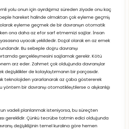
nemli yolu onun için ayırdığımız süreden ziyade onu kaç
sebeple hareket halinde olmaktan çok eyleme geçmiş
 olarak eyleme geçmek de bir davranışın otomatik
rirken ona daha az efor sarf etmemizi sağlar. İnsan
a yasasına uyacak şekildedir. Doğal olarak en az emek
undandır. Bu sebeple doğru davranışı
ortamda gerçekleşmesini sağlamak gerekir. Kötü
mak önem arz eder. Zahmet çok olduğunda davranışlar
k değişiklikler de kolaylaştırmanın bir parçasıdır.
ak teknolojiden yararlanarak az çaba göstererek
u yöntem bir davranışı otomatikleştilerse o alışkanlığı
h uzun vadeli planlanmak isteniyorsa, bu süreçten
ası gereklidir. Çünkü tecrübe tatmin edici olduğunda
avranış değişikliğinin temel kuralına göre hemen