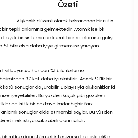
Özeti
Alışkanlık düzenli olarak tekrarlanan bir rutin
bir tepki anlamına gelmektedir. Atomik ise bir
büyük bir sistemin en küçük birimi anlamına geliyor.
ün %1 bile olsa daha iyiye gitmemize yarayan
a 1 yıl boyunca her gün %1 bile ilerleme
limizden 37 kat daha iyi olabiliriz. Ancak %1’lik bir
ötü sonuçlar doğurabilir. Dolayısıyla alışkanlıklar iki
imize işleyebilirler. Bu yüzden küçük gibi gözüken
kler de kritik bir noktaya kadar hiçbir fark
anlamlı sonuçlar elde etmemizi sağlar. Bu yüzden
lde etmek istiyorsak sabırlı olunmalıdır.
 bir rutine dönüştürmek isteniyorsa bu alışkanlığın