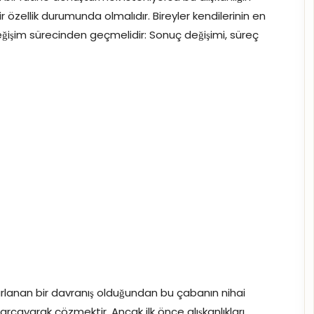
bir özellik durumunda olmalıdır. Bireyler kendilerinin en
değişim sürecinden geçmelidir: Sonuç değişimi, süreç
arlanan bir davranış olduğundan bu çabanın nihai
arcayarak çözmektir. Ancak ilk önce alışkanlıkları