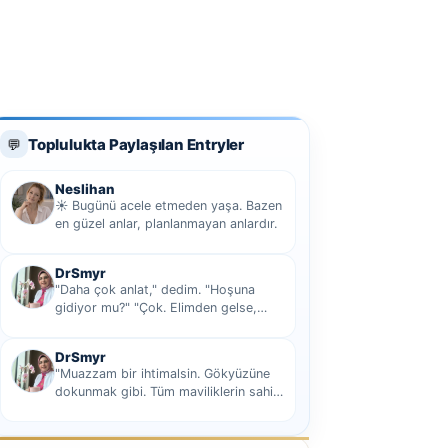
Toplulukta Paylaşılan Entryler
💬
Neslihan
☀️ Bugünü acele etmeden yaşa. Bazen
en güzel anlar, planlanmayan anlardır.
DrSmyr
"Daha çok anlat," dedim. "Hoşuna
gidiyor mu?" "Çok. Elimden gelse,
seninle sekiz yüz elli iki bin kilometre
hi...
DrSmyr
"Muazzam bir ihtimalsin. Gökyüzüne
dokunmak gibi. Tüm maviliklerin sahibi
olmak gibi Hani nasıl desem mutlu ol...