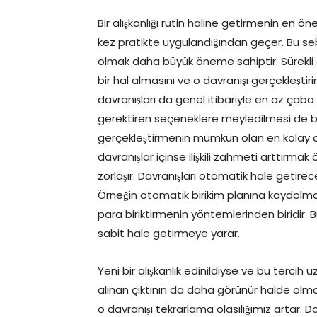
Bir alışkanlığı rutin haline getirmenin en ö
kez pratikte uygulandığından geçer. Bu 
olmak daha büyük öneme sahiptir. Sürekli
bir hal almasını ve o davranışı gerçekleşti
davranışları da genel itibariyle en az çab
gerektiren seçeneklere meyledilmesi de b
gerçekleştirmenin mümkün olan en kolay 
davranışlar içinse ilişkili zahmeti arttır
zorlaşır. Davranışları otomatik hale getirece
Örneğin otomatik birikim planına kaydolm
para biriktirmenin yöntemlerinden biridir. B
sabit hale getirmeye yarar.
Yeni bir alışkanlık edinildiyse ve bu terci
alınan çıktının da daha görünür halde olm
o davranışı tekrarlama olasılığımız artar. D