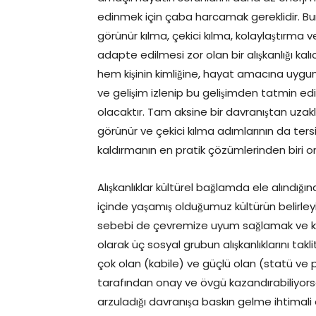
edinmek için çaba harcamak gereklidir. Bunu
görünür kılma, çekici kılma, kolaylaştırma v
adapte edilmesi zor olan bir alışkanlığı ka
hem kişinin kimliğine, hayat amacına uygun 
ve gelişim izlenip bu gelişimden tatmin edi
olacaktır. Tam aksine bir davranıştan uza
görünür ve çekici kılma adımlarının da tersi
kaldırmanın en pratik çözümlerinden biri on
Alışkanlıklar kültürel bağlamda ele alındığı
içinde yaşamış olduğumuz kültürün belirl
sebebi de çevremize uyum sağlamak ve kab
olarak üç sosyal grubun alışkanlıklarını takl
çok olan (kabile) ve güçlü olan (statü ve pre
tarafından onay ve övgü kazandırabiliyors
arzuladığı davranışa baskın gelme ihtimali 