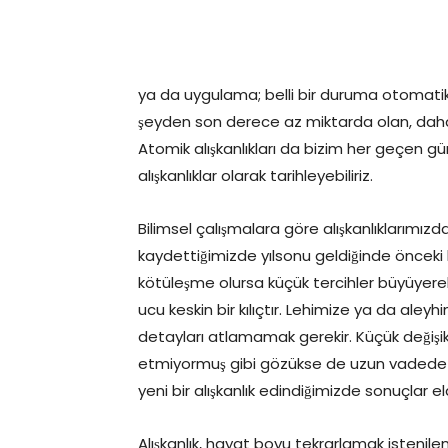
ya da uygulama; belli bir duruma otomatik 
şeyden son derece az miktarda olan, daha 
Atomik alışkanlıkları da bizim her geçen g
alışkanlıklar olarak tarihleyebiliriz.
Bilimsel çalışmalara göre alışkanlıklarımızd
kaydettiğimizde yılsonu geldiğinde önceki ha
kötüleşme olursa küçük tercihler büyüyerek k
ucu keskin bir kılıçtır. Lehimize ya da aleyh
detayları atlamamak gerekir. Küçük değişikli
etmiyormuş gibi gözükse de uzun vadede 
yeni bir alışkanlık edindiğimizde sonuçlar e
Alışkanlık, hayat boyu tekrarlamak istenilen