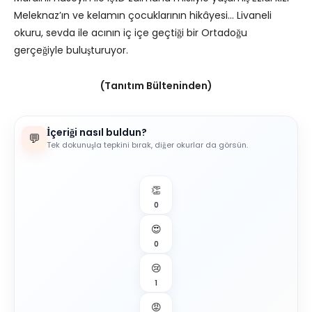
Meleknaz’ın ve kelamın çocuklarının hikâyesi… Livaneli
okuru, sevda ile acının iç içe geçtiği bir Ortadoğu
gerçeğiyle buluşturuyor.
(Tanıtım Bülteninden)
İçeriği nasıl buldun?
💬
Tek dokunuşla tepkini bırak, diğer okurlar da görsün.
👏
0
😍
0
😢
1
😡