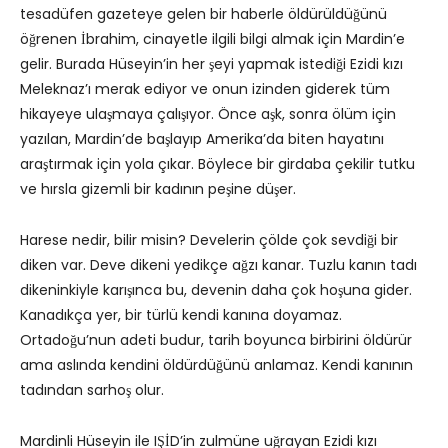
tesadüfen gazeteye gelen bir haberle öldürüldüğünü
öğrenen İbrahim, cinayetle ilgili bilgi almak için Mardin’e
gelir. Burada Hüseyin’in her şeyi yapmak istediği Ezidi kızı
Meleknaz’ı merak ediyor ve onun izinden giderek tüm
hikayeye ulaşmaya çalışıyor. Önce aşk, sonra ölüm için
yazılan, Mardin’de başlayıp Amerika’da biten hayatını
araştırmak için yola çıkar. Böylece bir girdaba çekilir tutku
ve hırsla gizemli bir kadının peşine düşer.
Harese nedir, bilir misin? Develerin çölde çok sevdiği bir
diken var. Deve dikeni yedikçe ağzı kanar. Tuzlu kanın tadı
dikeninkiyle karışınca bu, devenin daha çok hoşuna gider.
Kanadıkça yer, bir türlü kendi kanına doyamaz.
Ortadoğu’nun adeti budur, tarih boyunca birbirini öldürür
ama aslında kendini öldürdüğünü anlamaz. Kendi kanının
tadından sarhoş olur.
Mardinli Hüseyin ile IŞİD’in zulmüne uğrayan Ezidi kızı