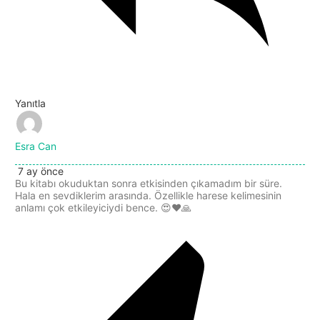
Yanıtla
Esra Can
7 ay önce
Bu kitabı okuduktan sonra etkisinden çıkamadım bir süre.
Hala en sevdiklerim arasında. Özellikle harese kelimesinin
anlamı çok etkileyiciydi bence. 😍❤️🙏