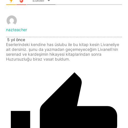
Eskiler
nazteacher
5 yıl önce
Eserlerindeki kendine has üslubu ile bu kitap kesin Livaneliye
ait dersiniz. şunu da yazmadan geçemeyeceğim Livaneli’nin
serenad ve kardeşimin hikayesi kitaplarindan sonra
Huzursuzluğu biraz vasat buldum.