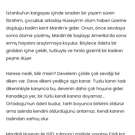
İstanbul’un kargaşası içinde sıradan bir yaşam süren
İbrahim, çocukluk arkadaşı Hüseyin’in ölüm haberi üzerine
doğduğu kadim kent Mardin’e gider. Onun, önce sevdaya
sonra ölüme yazılmış, Mardin’de başlayıp Amerika’da sona
ermiş hayatını araştırmaya koyulur. Böylece âdeta bir
girdabın içine çekilir, tutkuyla ve hırsla gizemli bir kadının
peşine düşer.
Harese nedir, bilir misin? Develerin çölde çok sevdiği bir
diken var. Deve dikeni yedikçe ağzı kanar. Tuzlu kanın tadı
dikeninkiyle karışınca bu, devenin daha çok hoşuna gider.
Kanadıkça yer, bir türlü kendi kanına doyamaz…
Ortadoğu’nun âdeti budur, tarih boyunca birbirini öldürür
ama aslında kendini öldürdüğünü anlamaz. Kendi kanının
tadından sarhoş olur.
Mardinli Hüseyin ile IŞİD zulmünü misliyle yaşamış Ezidi kızı