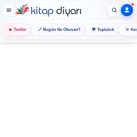
🔥
🪄
💬
✨
Testler
Bugün Ne Okusan?
Topluluk
Keş