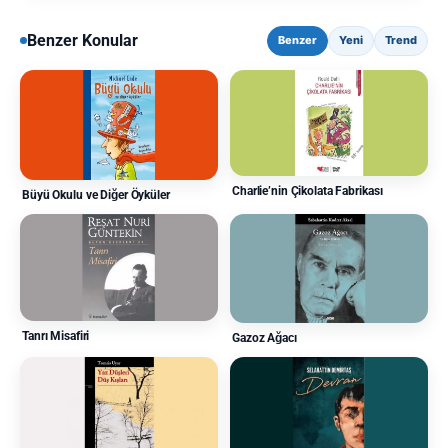
Benzer Konular
Benzer
Yeni
Trend
Charlie’nin Çikolata Fabrikası
Büyü Okulu ve Diğer Öyküler
Tanrı Misafiri
Gazoz Ağacı