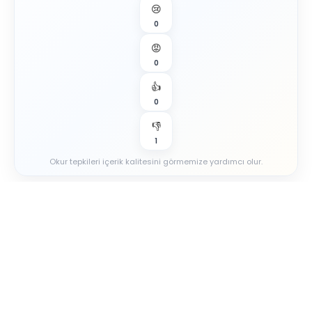
😢
0
😡
0
👍
0
👎
1
Okur tepkileri içerik kalitesini görmemize yardımcı olur.