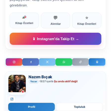
görebilirsin.
💬
⭐
Kitap Özetleri
Alıntılar
Kitap Önerileri
📱 Instagram'da Takip Et →
Nazım Bıçak
1837 içerik
Şu anda aktif değil
Yazar
Profil
Topluluk