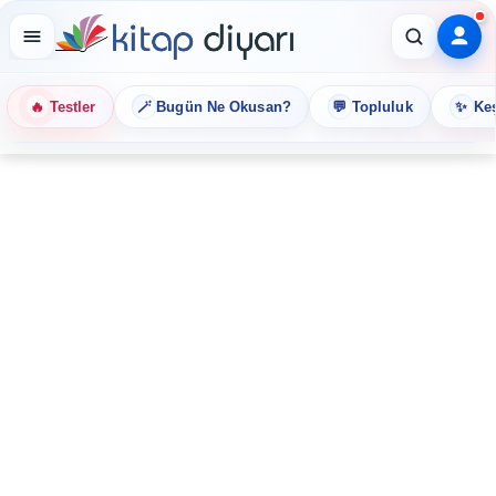
🔥
🪄
💬
✨
Testler
Bugün Ne Okusan?
Topluluk
Keş