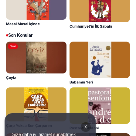
Masal Masal İçinde
Cumhuriyet’in İlk Sabahı
Son Konular
Yeni
Çeyiz
Babamın Yeri
Çarp Yoksa Ben Çarparım
X
Pastoral Senfoni
Size daha iyi hizmet sunabilmek