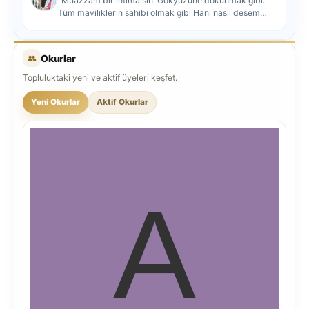
"Muazzam bir ihtimalsin. Gökyüzüne dokunmak gibi.
Tüm maviliklerin sahibi olmak gibi Hani nasıl desem
mutlu ol...
👥
Okurlar
Topluluktaki yeni ve aktif üyeleri keşfet.
Yeni Okurlar
Aktif Okurlar