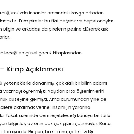
ötürdüğümüzde insanlar arasındaki kavga ortadan
lacaktır. Tüm pireler bu fikri beğenir ve hepsi onaylar.
 Bilgin ve arkadaşı da pirelerin peşine düşerek aşk
arlar.
bileceği en güzel çocuk kitaplarından.
er – Kitap Açıklaması
 yeteneklerle donanmış, çok akıllı bir bilim adamı
azmayı öğrenmişti. Yaşıtları orta öğrenimlerini
sörlük düzeyine gelmişti. Ama durumundan yine de
encilere aktarmak yerine; insanlığın yararına
du. Fakat üzerinde derinleşebileceği konuyu bir türlü
an bilginler, evrenin pek çok gizini çözmüşler. Bana
 alamıyordu. Bir gün, bu sorunu, çok sevdiği