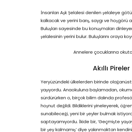
İnsanları Aşk Şelalesi denilen şelaleye g
kalkacak ve yerini barış, saygı ve hoşgörü a
Buluşları sayesinde bu konuşmaları dinleyen
şelalesinin yerini bulur. Buluşlarını oraya koy
Annelere çocuklarına okuta
Akıllı Pirel
Yeryüzündeki ülkelerden birinde olağanüstü
yaşıyordu. Anaokuluna başlamadan, okuma y
sürdürürken o, birçok bilim dalında profe
hoşnut değildi. Bildiklerini yineleyerek, öğr
sunabileceği, yeni bir şeyler bulmak istiyor
saptayamıyordu. İkide bir, ‘Geçmişte yaşay
bir şey kalmamış’ diye yakınmaktan kendini