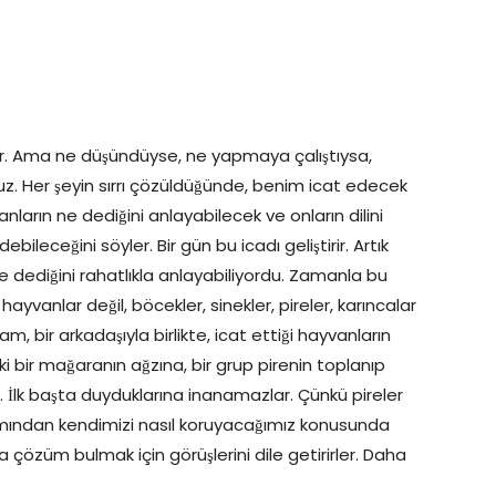
er. Ama ne düşündüyse, ne yapmaya çalıştıysa,
suz. Her şeyin sırrı çözüldüğünde, benim icat edecek
nların ne dediğini anlayabilecek ve onların dilini
bileceğini söyler. Bir gün bu icadı geliştirir. Artık
ne dediğini rahatlıkla anlayabiliyordu. Zamanla bu
hayvanlar değil, böcekler, sinekler, pireler, karıncalar
, bir arkadaşıyla birlikte, icat ettiği hayvanların
i bir mağaranın ağzına, bir grup pirenin toplanıp
r. İlk başta duyduklarına inanamazlar. Çünkü pireler
rımından kendimizi nasıl koruyacağımız konusunda
a çözüm bulmak için görüşlerini dile getirirler. Daha