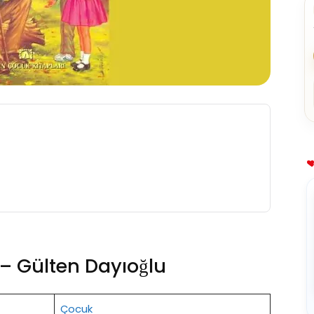
er – Gülten Dayıoğlu
Çocuk