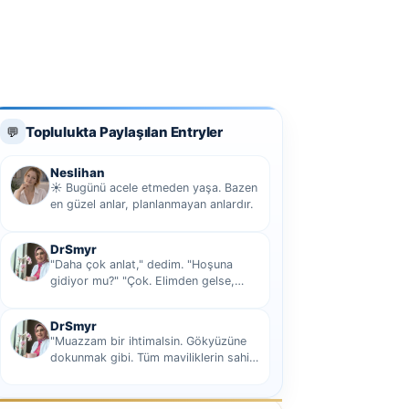
Toplulukta Paylaşılan Entryler
💬
Neslihan
☀️ Bugünü acele etmeden yaşa. Bazen
en güzel anlar, planlanmayan anlardır.
DrSmyr
"Daha çok anlat," dedim. "Hoşuna
gidiyor mu?" "Çok. Elimden gelse,
seninle sekiz yüz elli iki bin kilometre
hi...
DrSmyr
"Muazzam bir ihtimalsin. Gökyüzüne
dokunmak gibi. Tüm maviliklerin sahibi
olmak gibi Hani nasıl desem mutlu ol...