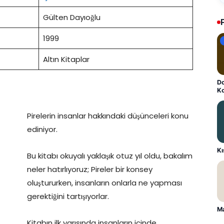
Gülten Dayıoğlu
1999
Altın Kitaplar
Do
K
Pirelerin insanlar hakkındaki düşünceleri konu
ediniyor.
K
Bu kitabı okuyalı yaklaşık otuz yıl oldu, bakalım
neler hatırlıyoruz; Pireler bir konsey
oluştururken, insanların onlarla ne yapması
gerektiğini tartışıyorlar.
Ma
Kitabın ilk yarısında insanların içinde