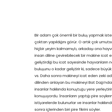
Bir adam çok önemli bir buluş yapmak ist
çoktan yapıldığını görür. O artık çok umut
hiçbir şeyim kalmamıştı, arkadaşı ona hayva
insan diline çevirebilecek bir makine icat ede
geliştirdiği bu icat sayesinde hayvanların 
buluşunu o kadar geliştirir ki, sadece büyük 
vs. Daha sonra makineyi icat eden zeki adam
dilinden anlayan bu makineyi Bat Dağı’ndak
insanlar hakkında konuştuğu yere yerleştiri
konuşuyordu. İnsanların yaptığı pire soykı
istişarelerde bulunurlar ve insanlar hakkınd
sonra içlerinden biri pire fikrini söyler.