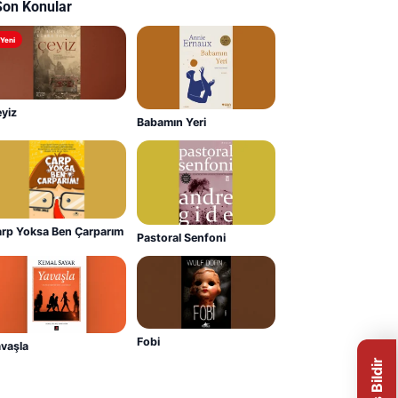
Son Konular
Yeni
yiz
Babamın Yeri
rp Yoksa Ben Çarparım
Pastoral Senfoni
Fobi
vaşla