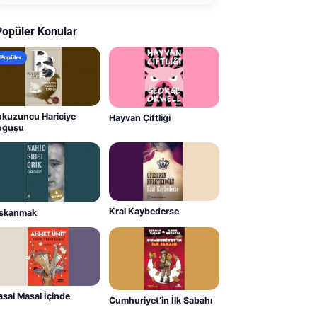
Popüler Konular
Popüler
kuzuncu Hariciye
Hayvan Çiftliği
oğuşu
Kral Kaybederse
ıskanmak
sal Masal İçinde
Cumhuriyet’in İlk Sabahı