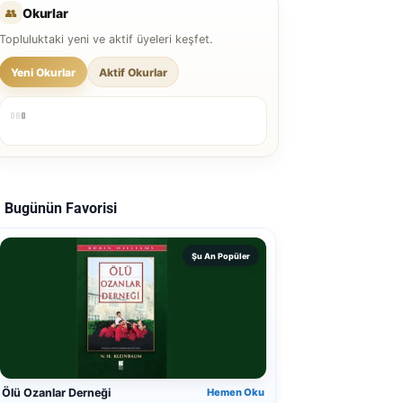
👥
Okurlar
Topluluktaki yeni ve aktif üyeleri keşfet.
Yeni Okurlar
Aktif Okurlar
Bugünün Favorisi
Şu An Popüler
Ölü Ozanlar Derneği
Hemen Oku