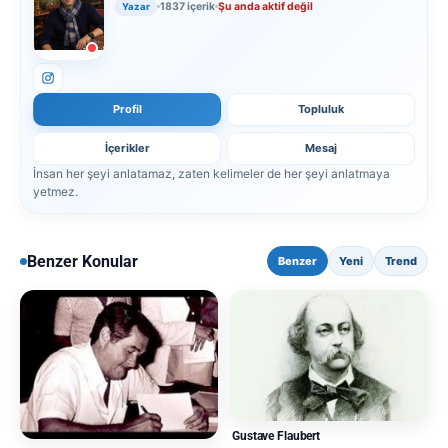
1837 içerik
Şu anda aktif değil
Yazar
Profil
Topluluk
İçerikler
Mesaj
İnsan her şeyi anlatamaz, zaten kelimeler de her şeyi anlatmaya
yetmez.
Benzer Konular
Benzer
Yeni
Trend
Gustave Flaubert