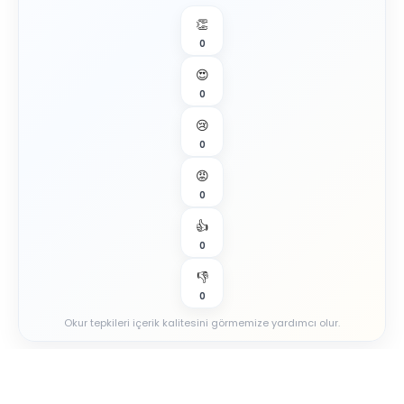
👏
0
😍
0
😢
0
😡
0
👍
0
👎
0
Okur tepkileri içerik kalitesini görmemize yardımcı olur.