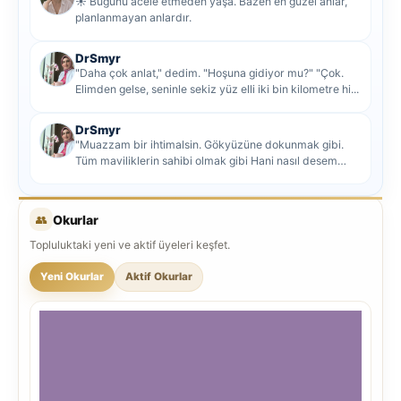
☀️ Bugünü acele etmeden yaşa. Bazen en güzel anlar,
planlanmayan anlardır.
DrSmyr
"Daha çok anlat," dedim. "Hoşuna gidiyor mu?" "Çok.
Elimden gelse, seninle sekiz yüz elli iki bin kilometre hi...
DrSmyr
"Muazzam bir ihtimalsin. Gökyüzüne dokunmak gibi.
Tüm maviliklerin sahibi olmak gibi Hani nasıl desem
mutlu ol...
👥
Okurlar
Topluluktaki yeni ve aktif üyeleri keşfet.
Yeni Okurlar
Aktif Okurlar