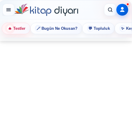
🔥
🪄
💬
✨
Testler
Bugün Ne Okusan?
Topluluk
Keş