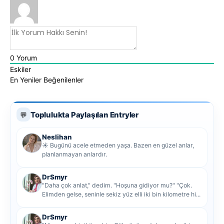
0
Yorum
Eskiler
En Yeniler
Beğenilenler
Toplulukta Paylaşılan Entryler
💬
Neslihan
☀️ Bugünü acele etmeden yaşa. Bazen en güzel anlar,
planlanmayan anlardır.
DrSmyr
"Daha çok anlat," dedim. "Hoşuna gidiyor mu?" "Çok.
Elimden gelse, seninle sekiz yüz elli iki bin kilometre hi...
DrSmyr