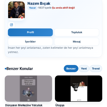
Nazım Bıçak
1837 içerik
Şu anda aktif değil
Yazar
Profil
Topluluk
İçerikler
Mesaj
İnsan her şeyi anlatamaz, zaten kelimeler de her şeyi anlatmaya
yetmez.
Benzer Konular
Benzer
Yeni
Trend
Ütopya
Dünyanın Merkezine Yolculuk