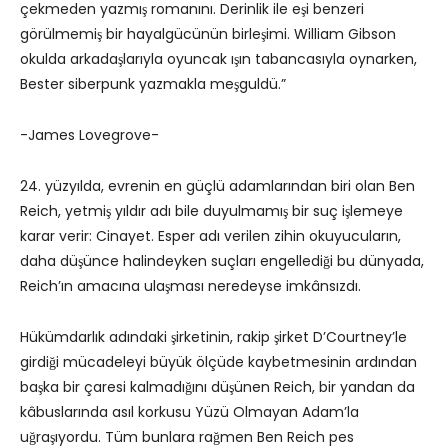
çekmeden yazmış romanını. Derinlik ile eşi benzeri
görülmemiş bir hayalgücünün birleşimi. William Gibson
okulda arkadaşlarıyla oyuncak ışın tabancasıyla oynarken,
Bester siberpunk yazmakla meşguldü.”
-James Lovegrove-
24. yüzyılda, evrenin en güçlü adamlarından biri olan Ben
Reich, yetmiş yıldır adı bile duyulmamış bir suç işlemeye
karar verir: Cinayet. Esper adı verilen zihin okuyucuların,
daha düşünce halindeyken suçları engellediği bu dünyada,
Reich’ın amacına ulaşması neredeyse imkânsızdı.
Hükümdarlık adındaki şirketinin, rakip şirket D’Courtney’le
girdiği mücadeleyi büyük ölçüde kaybetmesinin ardından
başka bir çaresi kalmadığını düşünen Reich, bir yandan da
kâbuslarında asıl korkusu Yüzü Olmayan Adam’la
uğraşıyordu. Tüm bunlara rağmen Ben Reich pes