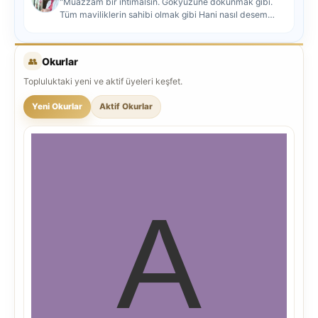
"Muazzam bir ihtimalsin. Gökyüzüne dokunmak gibi.
Tüm maviliklerin sahibi olmak gibi Hani nasıl desem
mutlu ol...
👥
Okurlar
Topluluktaki yeni ve aktif üyeleri keşfet.
Yeni Okurlar
Aktif Okurlar