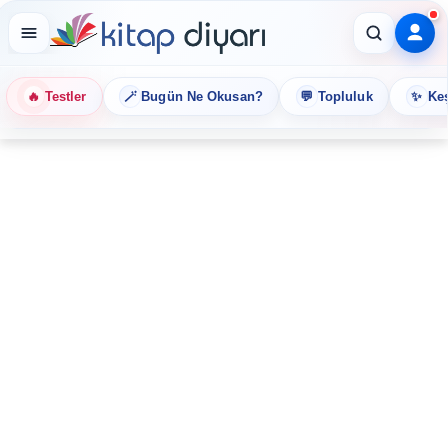
🔥
🪄
💬
✨
Testler
Bugün Ne Okusan?
Topluluk
Keş