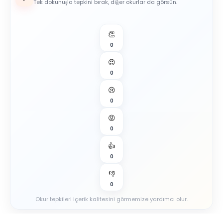
Tek dokunuşla tepkini bırak, diğer okurlar da görsün.
👏
0
😍
0
😢
0
😡
0
👍
0
👎
0
Okur tepkileri içerik kalitesini görmemize yardımcı olur.