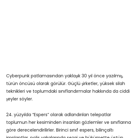
Cyberpunk patlamasından yaklaşık 30 yıl önce yazılmış,
türün öncüsü olarak görülür. Güçlü şirketler, yüksek silah
teknikleri ve toplumdaki sınıflandırmalar hakkında da ciddi
şeyler söyler.
24. yüzyılda “Espers” olarak adlandırılan telepatlar
toplumun her kesiminden insanları gözlemler ve sınıflarına
göre derecelendirilirler. Birinci sınıf espers, bilinçaltı
implantlar, polis vakalarında sezgi ve hükümette üstün