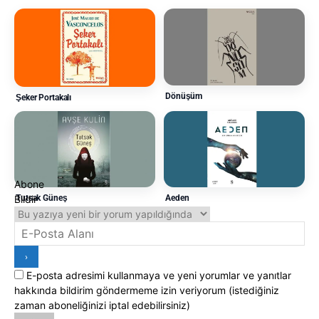
Dönüşüm
Şeker Portakalı
Abone
Tutsak Güneş
Bildir
Aeden
Yorumlar
E-posta adresimi kullanmaya ve yeni yorumlar ve yanıtlar
hakkında bildirim göndermeme izin veriyorum (istediğiniz
zaman aboneliğinizi iptal edebilirsiniz)