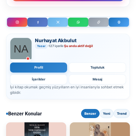
Nurhayat Akbulut
127 içerik
Şu anda aktif değil
Yazar
Profil
Topluluk
İçerikler
Mesaj
İyi kitap okumak geçmiş yüzyılların en iyi insanlarıyla sohbet etmek
gibidir.
Benzer Konular
Benzer
Yeni
Trend