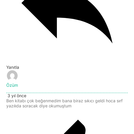
Yanıtla
Özüm
3 yıl önce
Ben kitabı çok beğenmedim bana biraz sıkıcı geldi hoca sırf
yazılıda soracak diye okumuştum