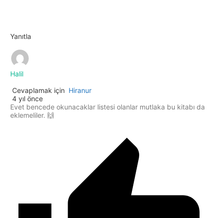
Yanıtla
Halil
Cevaplamak için
Hiranur
4 yıl önce
Evet bencede okunacaklar listesi olanlar mutlaka bu kitabı da
eklemeliler. 🙌