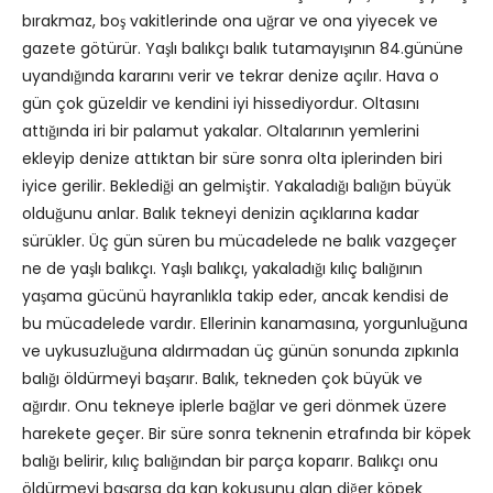
bırakmaz, boş vakitlerinde ona uğrar ve ona yiyecek ve
gazete götürür. Yaşlı balıkçı balık tutamayışının 84.gününe
uyandığında kararını verir ve tekrar denize açılır. Hava o
gün çok güzeldir ve kendini iyi hissediyordur. Oltasını
attığında iri bir palamut yakalar. Oltalarının yemlerini
ekleyip denize attıktan bir süre sonra olta iplerinden biri
iyice gerilir. Beklediği an gelmiştir. Yakaladığı balığın büyük
olduğunu anlar. Balık tekneyi denizin açıklarına kadar
sürükler. Üç gün süren bu mücadelede ne balık vazgeçer
ne de yaşlı balıkçı. Yaşlı balıkçı, yakaladığı kılıç balığının
yaşama gücünü hayranlıkla takip eder, ancak kendisi de
bu mücadelede vardır. Ellerinin kanamasına, yorgunluğuna
ve uykusuzluğuna aldırmadan üç günün sonunda zıpkınla
balığı öldürmeyi başarır. Balık, tekneden çok büyük ve
ağırdır. Onu tekneye iplerle bağlar ve geri dönmek üzere
harekete geçer. Bir süre sonra teknenin etrafında bir köpek
balığı belirir, kılıç balığından bir parça koparır. Balıkçı onu
öldürmeyi başarsa da kan kokusunu alan diğer köpek