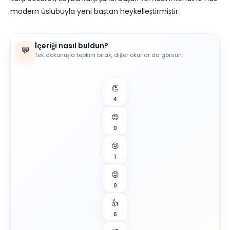
modern üslubuyla yeni baştan heykelleştirmiştir.
İçeriği nasıl buldun?
💬
Tek dokunuşla tepkini bırak, diğer okurlar da görsün.
👏
4
😍
0
😢
1
😡
0
👍
6