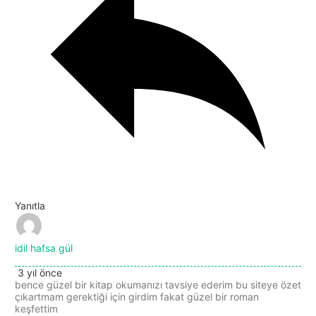
Yanıtla
idil hafsa gül
3 yıl önce
bence güzel bir kitap okumanızı tavsiye ederim bu siteye özet
çıkartmam gerektiği için girdim fakat güzel bir roman
keşfettim