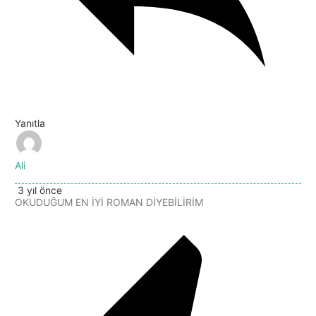
Yanıtla
Ali
3 yıl önce
OKUDUĞUM EN İYİ ROMAN DİYEBİLİRİM