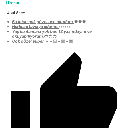
Hiranur
4 yıl önce
Bu kitap çok güzel ben okudum.
❤️❤️❤️
Herkese tavsiye ederim.
☺️☺️☺️
Yaş kısıtlaması yok ben 12 yaşındayım ve
okuyabiliyorum.
😎😎😎
Çok güzel süper
👧👧🏻👧🏽👧🏾