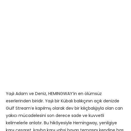
Yaşlı Adam ve Deniz, HEMINGWAY’in en ölümsüz
eserlerinden biridir. Yaşlı bir Kübalı balıkçının açık denizde
Gulf Stream’e kapılmış olarak dev bir kılıçbalığıyla olan can
yakıcı mücadelesini son derece sade ve kuvvetli
kelimelerle anlatır. Bu hikâyesiyle Hemingway, yenilgiye
karşı cesaret, kayba karşı şahsi başarı temasını kendine has