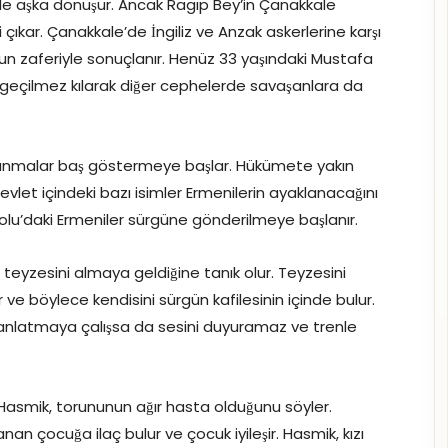
rede aşka dönüşür. Ancak Ragıp Bey’in Çanakkale
ıkar. Çanakkale’de İngiliz ve Anzak askerlerine karşı
n zaferiyle sonuçlanır. Henüz 33 yaşındaki Mustafa
geçilmez kılarak diğer cephelerde savaşanlara da
lanmalar baş göstermeye başlar. Hükümete yakın
evlet içindeki bazı isimler Ermenilerin ayaklanacağını
lu’daki Ermeniler sürgüne gönderilmeye başlanır.
n teyzesini almaya geldiğine tanık olur. Teyzesini
 ve böylece kendisini sürgün kafilesinin içinde bulur.
u anlatmaya çalışsa da sesini duyuramaz ve trenle
Hasmik, torununun ağır hasta olduğunu söyler.
nan çocuğa ilaç bulur ve çocuk iyileşir. Hasmik, kızı