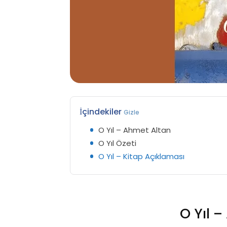
İçindekiler
Gizle
O Yıl – Ahmet Altan
O Yıl Özeti
O Yıl – Kitap Açıklaması
O Yıl 