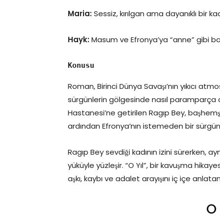
Maria:
Sessiz, kırılgan ama dayanıklı bir kad
Hayk:
Masum ve Efronya’ya “anne” gibi ba
Konusu
Roman, Birinci Dünya Savaşı’nın yıkıcı atmos
sürgünlerin gölgesinde nasıl paramparça o
Hastanesi’ne getirilen Ragıp Bey, başhemşi
ardından Efronya’nın istemeden bir sürgün ka
Ragıp Bey sevdiği kadının izini sürerken, a
yüküyle yüzleşir. “O Yıl”, bir kavuşma hika
aşkı, kaybı ve adalet arayışını iç içe anlatan
O 