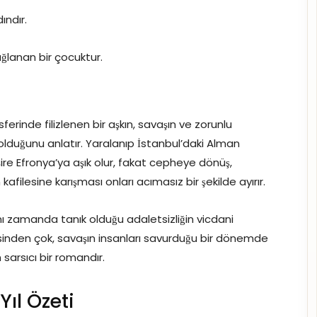
ındır.
ğlanan bir çocuktur.
ferinde filizlenen bir aşkın, savaşın ve zorunlu
lduğunu anlatır. Yaralanıp İstanbul’daki Alman
re Efronya’ya aşık olur, fakat cepheye dönüş,
filesine karışması onları acımasız bir şekilde ayırır.
ynı zamanda tanık olduğu adaletsizliğin vicdani
yesinden çok, savaşın insanları savurduğu bir dönemde
 sarsıcı bir romandır.
Yıl Özeti