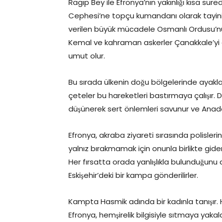
Ragıp Bey ile Efronya’nın yakınlığı kısa sü
Cephesi’ne topçu kumandanı olarak tayini ç
verilen büyük mücadele Osmanlı Ordusu’nu
Kemal ve kahraman askerler Çanakkale’yi 
umut olur.
Bu sırada ülkenin doğu bölgelerinde ayak
çeteler bu hareketleri bastırmaya çalışır. D
düşünerek sert önlemleri savunur ve Anado
Efronya, akraba ziyareti sırasında polisleri
yalnız bırakmamak için onunla birlikte gider
Her fırsatta orada yanlışlıkla bulunduğun
Eskişehir’deki bir kampa gönderilirler.
Kampta Hasmik adında bir kadınla tanışır. 
Efronya, hemşirelik bilgisiyle sıtmaya yakala