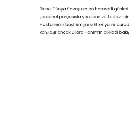
Birinci Dünya Savaşı’nın en hararetli günl
şarapnel parçasıyla yaralanır ve tedavi için
Hastanenin başhemşiresi Efronya ile burada
karşılaşır ancak Dilara Hanım’ın dikkatli ba