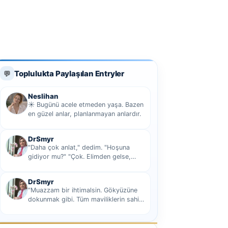
Toplulukta Paylaşılan Entryler
💬
Neslihan
☀️ Bugünü acele etmeden yaşa. Bazen
en güzel anlar, planlanmayan anlardır.
DrSmyr
"Daha çok anlat," dedim. "Hoşuna
gidiyor mu?" "Çok. Elimden gelse,
seninle sekiz yüz elli iki bin kilometre
hi...
DrSmyr
"Muazzam bir ihtimalsin. Gökyüzüne
dokunmak gibi. Tüm maviliklerin sahibi
olmak gibi Hani nasıl desem mutlu ol...