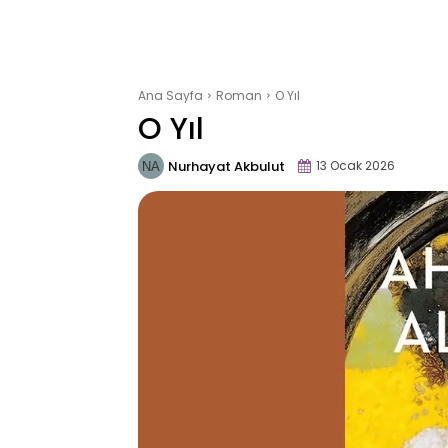
Ana Sayfa
Roman
O Yıl
O Yıl
Nurhayat Akbulut
13 Ocak 2026