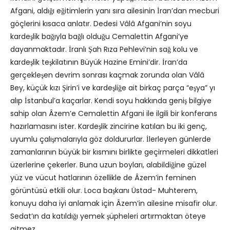
Afgani, aldığı eğitimlerin yanı sıra ailesinin İran’dan mecburi
göçlerini kısaca anlatır. Dedesi Vâlâ Afgani’nin soyu
kardeşlik bağıyla bağlı olduğu Cemalettin Afgani’ye
dayanmaktadır. İranlı Şah Rıza Pehlevi’nin sağ kolu ve
kardeşlik teşkilatının Büyük Hazine Emini’dir. İran’da
gerçekleşen devrim sonrası kaçmak zorunda olan Vâlâ
Bey, küçük kızı Şirin’i ve kardeşliğe ait birkaç parça “eşya” yı
alıp İstanbul’a kaçarlar. Kendi soyu hakkında geniş bilgiye
sahip olan Âzem’e Cemalettin Afgani ile ilgili bir konferans
hazırlamasını ister. Kardeşlik zincirine katılan bu iki genç,
uyumlu çalışmalarıyla göz doldururlar. İlerleyen günlerde
zamanlarının büyük bir kısmını birlikte geçirmeleri dikkatleri
üzerlerine çekerler. Buna uzun boyları, alabildiğine güzel
yüz ve vücut hatlarının özellikle de Âzem’in feminen
görüntüsü etkili olur. Loca başkanı Üstad- Muhterem,
konuyu daha iyi anlamak için Âzem’in ailesine misafir olur.
Sedat’ın da katıldığı yemek şüpheleri artırmaktan öteye
gitmez.