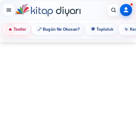
🔥
🪄
💬
✨
Testler
Bugün Ne Okusan?
Topluluk
Keş