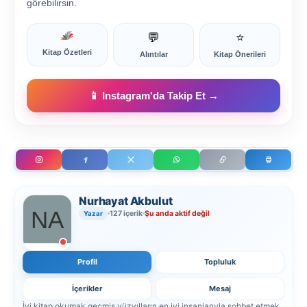
görebilirsin.
💬
⭐
Kitap Özetleri
Alıntılar
Kitap Önerileri
📱 Instagram'da Takip Et →
Nurhayat Akbulut
127 içerik
Şu anda aktif değil
Yazar
Profil
Topluluk
İçerikler
Mesaj
İyi kitap okumak geçmiş yüzyılların en iyi insanlarıyla sohbet etmek