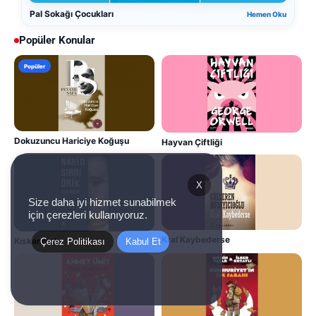
Pal Sokağı Çocukları
Hemen Oku
Popüler Konular
Popüler
Dokuzuncu Hariciye Koğuşu
Hayvan Çiftliği
X
Size daha iyi hizmet sunabilmek
için çerezleri kullanıyoruz.
Kral Kaybederse
Kıskanmak
Çerez Politikası
Kabul Et