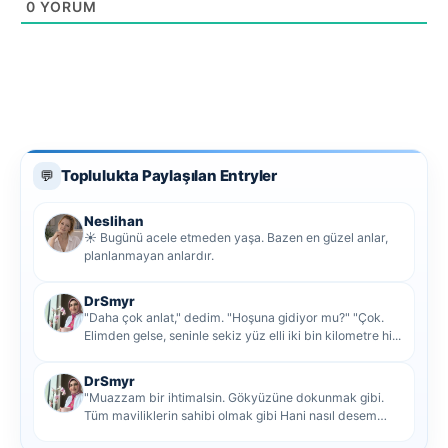
0
YORUM
Toplulukta Paylaşılan Entryler
💬
Neslihan
☀️ Bugünü acele etmeden yaşa. Bazen en güzel anlar,
planlanmayan anlardır.
DrSmyr
"Daha çok anlat," dedim. "Hoşuna gidiyor mu?" "Çok.
Elimden gelse, seninle sekiz yüz elli iki bin kilometre hi...
DrSmyr
"Muazzam bir ihtimalsin. Gökyüzüne dokunmak gibi.
Tüm maviliklerin sahibi olmak gibi Hani nasıl desem
mutlu ol...