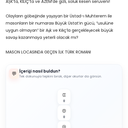
AŞK’ta, KILIÇ’ta ve ÂZEM’de gizli, soluk kesen serüveni!
Olayların göbeğinde yaşayan bir Üstad-ı Muhterem ile
masonların bir numarası Büyük Üstat’ın gücü, “usulüne
uygun olmayan” bir Aşk ve Kılıç’la gerçekleşecek büyük
savaşı kazanmaya yeterli olacak mı?
MASON LOCASINDA GEÇEN İLK TÜRK ROMANI
İçeriği nasıl buldun?
💬
Tek dokunuşla tepkini bırak, diğer okurlar da görsün.
👏
0
😍
0
😢