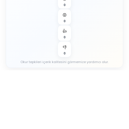
0
😡
0
👍
0
👎
0
Okur tepkileri içerik kalitesini görmemize yardımcı olur.