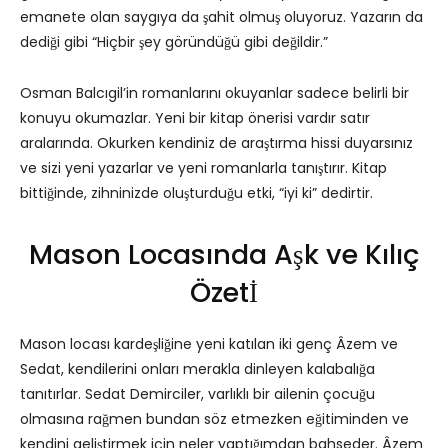
emanete olan saygıya da şahit olmuş oluyoruz. Yazarın da
dediği gibi “Hiçbir şey göründüğü gibi değildir.”
Osman Balcıgil’in romanlarını okuyanlar sadece belirli bir
konuyu okumazlar. Yeni bir kitap önerisi vardır satır
aralarında. Okurken kendiniz de araştırma hissi duyarsınız
ve sizi yeni yazarlar ve yeni romanlarla tanıştırır. Kitap
bittiğinde, zihninizde oluşturduğu etki, “iyi ki” dedirtir.
Mason Locasında Aşk ve Kılıç
Özetİ
Mason locası kardeşliğine yeni katılan iki genç Âzem ve
Sedat, kendilerini onları merakla dinleyen kalabalığa
tanıtırlar. Sedat Demirciler, varlıklı bir ailenin çocuğu
olmasına rağmen bundan söz etmezken eğitiminden ve
kendini geliştirmek için neler yaptığımdan bahseder. Âzem