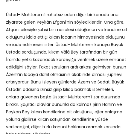
Üstad- Muhterem’i rahatsız eden diğer bir konuda onu
ziyarete gelen Peykân Efgani’nin söyledikleridir. Ona göre,
Afgani ailesiyle şahsi bir meselesi olduğunun ve kendine ait
olduğunu iddia ettiği kılıcın locanın himayesinde olduğunu
ve iade edilmesini ister. Üstad- Muhterem konuyu Büyük
Üstada sorduğunda, kılıcın Vâlâ Bey tarafından bir gün
İran’da yetki kazanacak kardeşliğe verilmek üzere emanet
edildiğini söyler. Fakat soruların ardı arkası gelmiyor, bunun
Âzem’in locaya dahil olmasının akabinde olması şüpheyi
artırıyordur. Bunu izleyen günlerde Âzem ve Sedat, Büyük
Üstadın odasına izinsiz girip kılıca bakmak istemeleri,
onlara güvenen başta üstad- Muhterem’i zor durumda
bırakır. Şaşırtıcı olaylar bununla da kalmaz Şirin Hanım ve
Peykan Bey kılıcın kendilerine ait olduğunu, eğer anlaşma
yoluna gidilirse kılıcın satışından kendilerine yüzde
verileceğini, diğer türlü kanuni haklarını aramak zorunda