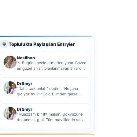
Toplulukta Paylaşılan Entryler
💬
Neslihan
☀️ Bugünü acele etmeden yaşa. Bazen
en güzel anlar, planlanmayan anlardır.
DrSmyr
"Daha çok anlat," dedim. "Hoşuna
gidiyor mu?" "Çok. Elimden gelse,
seninle sekiz yüz elli iki bin kilometre
hi...
DrSmyr
"Muazzam bir ihtimalsin. Gökyüzüne
dokunmak gibi. Tüm maviliklerin sahibi
olmak gibi Hani nasıl desem mutlu ol...