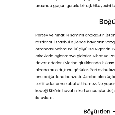
arasında geçen gururlu bir aşk hikayesini k
Böğü
Pertev ve Nihat iki samimi arkadaştır. İsta
rastlarlar. İstanbul eğlence hayatının vaz
ortancası Mahmure, küçüğü ise Nigar’dır. 
erkeklerle eğlenmeye giderler. Nihat ve Per
davet ederler. Evlerine gittiklerinde kızl
akrabaları olduğunu görürler. Pertev bu kız
onu böğürtlene benzetir. Akraba olan üç k
teklif eder ama kabul ettiremez. Ne yapa
köpeği Silki’nin hayatını kurtarınca işler d
ile evlenir.
Böğürtlen 