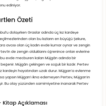
onu ediniyor.
rtlen Özeti
nbul’u dolaşırken Graslar adında üç kız kardeşe
geçilmezlerinden olan bu kızların en büyüğü Şekure,
Para avcısı olan üç kadın evde kumar oynar ve zengin
tev’in de zengin olduklarını öğrenince onları evlerine
arın bu evde mecburen kalan Müjgân adında bir
ı beğenir. Müjgân çekingen ve soğuk bir kızdır. Pertev
ız kardeşin hayatından uzak durur. Müjgan’a evlenme
rsa yapsın Müjgan’ı ikna edemeyen Pertev, Müjgan’ın
eğişir. Bu olay yüzünden samimiyetine inanarak Pertev
– Kitap Açıklaması