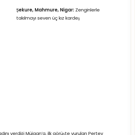
Şekure, Mahmure, Nigar:
Zenginlerle
takılmayı seven üç kız kardeş
ını verdiği Müjgan’a, ilk görüşte vurulan Pertev