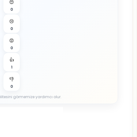
😍
0
😢
0
😡
0
👍
1
👎
0
 kalitesini görmemize yardımcı olur.