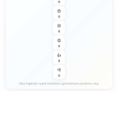
0
😍
0
😢
0
😡
0
👍
0
👎
0
Okur tepkileri içerik kalitesini görmemize yardımcı olur.