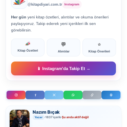
@kitapdiyari.com.tr
Instagram
Her gün
yeni kitap özetleri, alıntılar ve okuma önerileri
paylaşıyoruz. Takip ederek yeni içerikleri ilk sen
görebilirsin.
💬
⭐
Kitap Özetleri
Alıntılar
Kitap Önerileri
📱 Instagram'da Takip Et →
Nazım Bıçak
1837 içerik
Şu anda aktif değil
Yazar