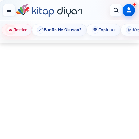
🔥
🪄
💬
✨
Testler
Bugün Ne Okusan?
Topluluk
Keş