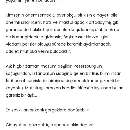
yaşamını yitiren bir adam…
Kimsenin önemsemediği overlokçu bir kızın cinayeti bile
önemli sırlar içerir. Katil ve maktul apaçık ortadaymış gibi
görünse de hakikat çok derinlerde gizlenmiş olabilir. Ama
ne kadar gizlenirse gizlensin, Başkomser Nevzat gibi
vicdanlı polisler olduğu sürece karanlık aydınlanacak,
adalet mutlaka yerini bulacaktır.
Aşk hiçbir zaman masum değildir. Petersburg’un
soğuğundan, İstanbul’un sıcağına gelen bir Rus bilim insanı.
İstihbarat servislerini birbirine düşürecek kadar gizemli bir
kayboluş. Mutluluğu ararken kendini ölümün kıyısında bulan
çaresiz bir âşık…
En zevkli anlar kanlı gerçeklere dönüşebilir…
Cinayetleri çözmek için sadece aklından ve