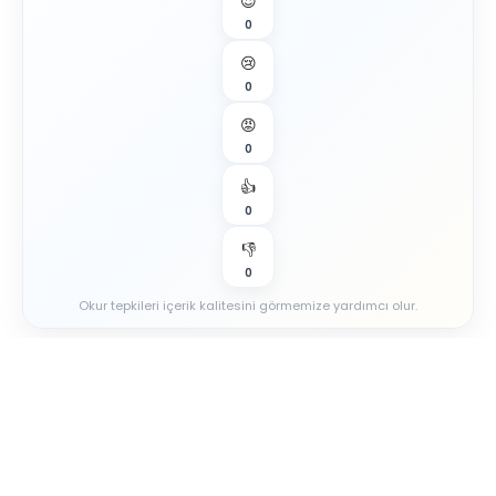
😍
0
😢
0
😡
0
👍
0
👎
0
Okur tepkileri içerik kalitesini görmemize yardımcı olur.