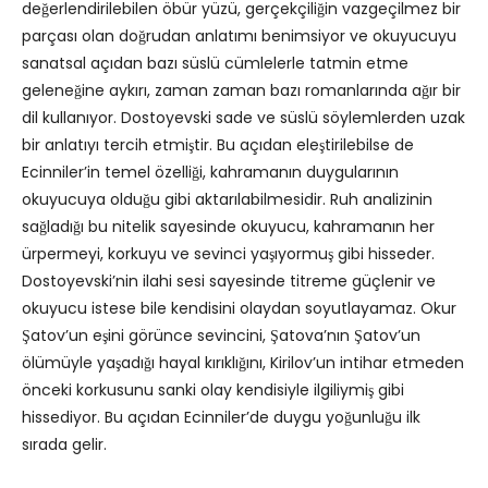
değerlendirilebilen öbür yüzü, gerçekçiliğin vazgeçilmez bir
parçası olan doğrudan anlatımı benimsiyor ve okuyucuyu
sanatsal açıdan bazı süslü cümlelerle tatmin etme
geleneğine aykırı, zaman zaman bazı romanlarında ağır bir
dil kullanıyor. Dostoyevski sade ve süslü söylemlerden uzak
bir anlatıyı tercih etmiştir. Bu açıdan eleştirilebilse de
Ecinniler’in temel özelliği, kahramanın duygularının
okuyucuya olduğu gibi aktarılabilmesidir. Ruh analizinin
sağladığı bu nitelik sayesinde okuyucu, kahramanın her
ürpermeyi, korkuyu ve sevinci yaşıyormuş gibi hisseder.
Dostoyevski’nin ilahi sesi sayesinde titreme güçlenir ve
okuyucu istese bile kendisini olaydan soyutlayamaz. Okur
Şatov’un eşini görünce sevincini, Şatova’nın Şatov’un
ölümüyle yaşadığı hayal kırıklığını, Kirilov’un intihar etmeden
önceki korkusunu sanki olay kendisiyle ilgiliymiş gibi
hissediyor. Bu açıdan Ecinniler’de duygu yoğunluğu ilk
sırada gelir.