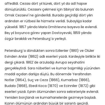
affedildi. Cezası dört yıl kürek, dört yıl da adî hapse
dönüştürüldü. Cezasını çekmesi için Sibirya´da bulunan
Omsk Cezaevi´ne gönderildi. Burada geçirdiği dört yılın
ardından er rütbesi ile hizmete verildi. Subaylığa kadar
yükseldi. 1857 yılında Maria Dmitrievna Isayeva ile evlendi.
Beş yıl boyunca görev yapan Dostoyevski, 1859 yılında
özgür bırakıldı ve Petersburg´a yerleşti.
Petersburg´a döndükten sonra Ezilenler (1861) ve Ölüler
Evinden Anılar (1862) adlı eserleri yazdı. Kardeşiyle birlikte iki
dergi çıkardı. 1862´de arzuladığı Avrupa seyahatini
gerçekleştirdi. Sara nöbetleri ve kumar bağımlılığı yüzünden
maddi açıdan darlığa düştü. Bu dönemde Yeraltından
Notlar (1864), Suç ve Ceza (1866), Kumarbaz (1866),
Budala (1868), Ebedi Koca (1870) ve Ecinniler (1872) gibi
eserleri yazdı. Eşinin ölümünden sonra sekreteriyle evlendi.
Yeniden borçlandı ve kumarhanelerde gezmeye başladı.
Kızının ölümünün ardından büyük bir sarsıntı geçirdi.