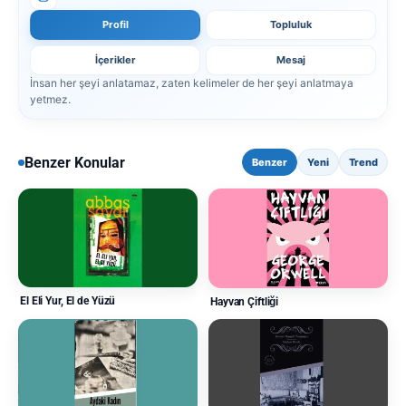
Profil
Topluluk
İçerikler
Mesaj
İnsan her şeyi anlatamaz, zaten kelimeler de her şeyi anlatmaya
yetmez.
Benzer Konular
Benzer
Yeni
Trend
El Eli Yur, El de Yüzü
Hayvan Çiftliği