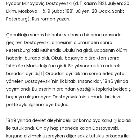
Fyodor Mihayloviç Dostoyevski (d. 11 Kasım 1821, Jülyen: 30
Ekim, Moskova – ö. 9 Şubat 1881, Jülyen: 28 Ocak, Sankt
Peterburg), Rus roman yazarı.
Çocukluğu sarhoş bir baba ve hasta bir anne arasında
geçiren Dostoyevski, annesinin ölümünden sonra
Petersburg´taki Mühendis Okulu´na girdi. Babasının ölüm
haberini burada aldı. Okulu başarıyla bitirdikten sonra
İstihkâm Müdürlüğü´ne girdi. Bir yıl sonra istifa ederek
buradan ayrıldı.[1] Ordudan ayrıldıktan sonra edebiyata
yönelen Dostoyevski´nin ilk kitabı İnsancıklar, 1846 yılında
yayımlandı. Bu eserinin ardından yazdığı kitaplarla beklediği
başarıya ulaşamayan Dostoyevski´nin umudu kırıldı ve
politikayla ilgilenmeye başladı.
1849 yılında devlet aleyhindeki bir komploya karıştığı iddiası
ile tutuklandı. On ay hapishanede kalan Dostoyevski,
kurşuna dizilmek üzereyken diğer sekiz tutuklu arkadaşı ile