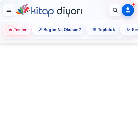
🔥
🪄
💬
✨
Testler
Bugün Ne Okusan?
Topluluk
Keş