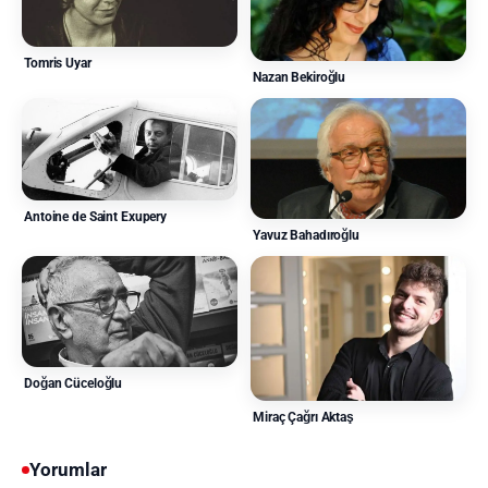
Tomris Uyar
Nazan Bekiroğlu
Antoine de Saint Exupery
Yavuz Bahadıroğlu
Doğan Cüceloğlu
Miraç Çağrı Aktaş
Yorumlar