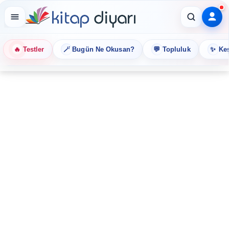
🔥
🪄
💬
✨
Testler
Bugün Ne Okusan?
Topluluk
Keş