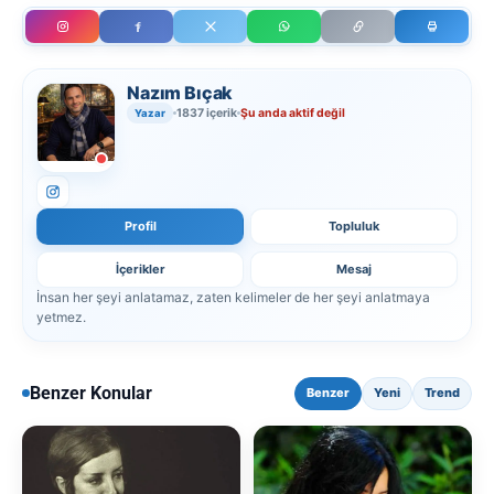
Nazım Bıçak
1837 içerik
Şu anda aktif değil
Yazar
Profil
Topluluk
İçerikler
Mesaj
İnsan her şeyi anlatamaz, zaten kelimeler de her şeyi anlatmaya
yetmez.
Benzer Konular
Benzer
Yeni
Trend