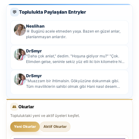
Toplulukta Paylaşılan Entryler
💬
Neslihan
☀️ Bugünü acele etmeden yaşa. Bazen en güzel anlar,
planlanmayan anlardır.
DrSmyr
"Daha çok anlat," dedim. "Hoşuna gidiyor mu?" "Çok.
Elimden gelse, seninle sekiz yüz elli iki bin kilometre hi...
DrSmyr
"Muazzam bir ihtimalsin. Gökyüzüne dokunmak gibi.
Tüm maviliklerin sahibi olmak gibi Hani nasıl desem
mutlu ol...
👥
Okurlar
Topluluktaki yeni ve aktif üyeleri keşfet.
Yeni Okurlar
Aktif Okurlar