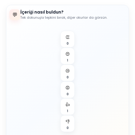
İçeriği nasıl buldun?
💬
Tek dokunuşla tepkini bırak, diğer okurlar da görsün.
👏
0
😍
1
😢
0
😡
0
👍
1
👎
0