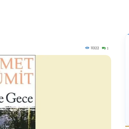
11322
1