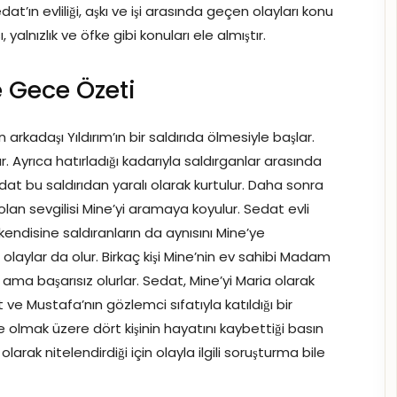
at’ın evliliği, aşkı ve işi arasında geçen olayları konu
yalnızlık ve öfke gibi konuları ele almıştır.
e Gece Özeti
 arkadaşı Yıldırım’ın bir saldırıda ölmesiyle başlar.
r. Ayrıca hatırladığı kadarıyla saldırganlar arasında
edat bu saldırıdan yaralı olarak kurtulur. Daha sonra
lan sevgilisi Mine’yi aramaya koyulur. Sedat evli
 kendisine saldıranların da aynısını Mine’ye
laylar da olur. Birkaç kişi Mine’nin ev sahibi Madam
er ama başarısız olurlar. Sedat, Mine’yi Maria olarak
ve Mustafa’nın gözlemci sıfatıyla katıldığı bir
olmak üzere dört kişinin hayatını kaybettiği basın
larak nitelendirdiği için olayla ilgili soruşturma bile