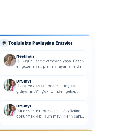
Toplulukta Paylaşılan Entryler
💬
Neslihan
☀️ Bugünü acele etmeden yaşa. Bazen
en güzel anlar, planlanmayan anlardır.
DrSmyr
"Daha çok anlat," dedim. "Hoşuna
gidiyor mu?" "Çok. Elimden gelse,
seninle sekiz yüz elli iki bin kilometre
hi...
DrSmyr
"Muazzam bir ihtimalsin. Gökyüzüne
dokunmak gibi. Tüm maviliklerin sahibi
olmak gibi Hani nasıl desem mutlu ol...