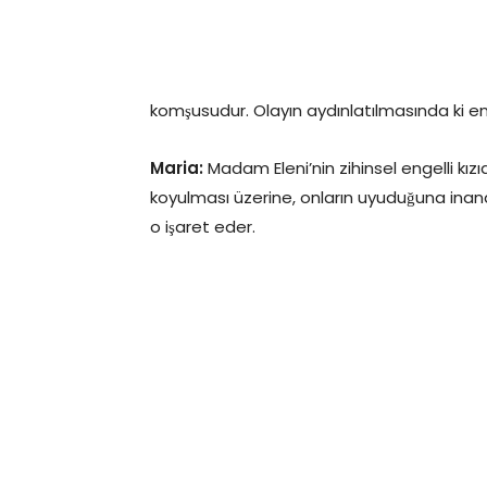
komşusudur. Olayın aydınlatılmasında ki en 
Maria:
Madam Eleni’nin zihinsel engelli kız
koyulması üzerine, onların uyuduğuna inand
o işaret eder.