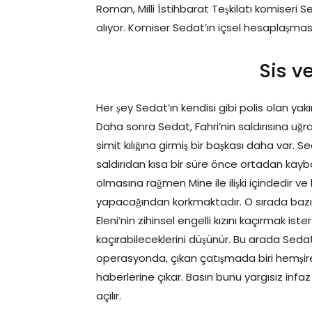
Roman, Milli İstihbarat Teşkilatı komiseri Sed
alıyor. Komiser Sedat’ın içsel hesaplaşması, 
Sis v
Her şey Sedat’ın kendisi gibi polis olan yakın
Daha sonra Sedat, Fahri’nin saldırısına uğra
simit kılığına girmiş bir başkası daha var. S
saldırıdan kısa bir süre önce ortadan kaybo
olmasına rağmen Mine ile ilişki içindedir ve
yapacağından korkmaktadır. O sırada bazı o
Eleni’nin zihinsel engelli kızını kaçırmak ist
kaçırabileceklerini düşünür. Bu arada Sedat 
operasyonda, çıkan çatışmada biri hemşire 
haberlerine çıkar. Basın bunu yargısız infaz o
açılır.