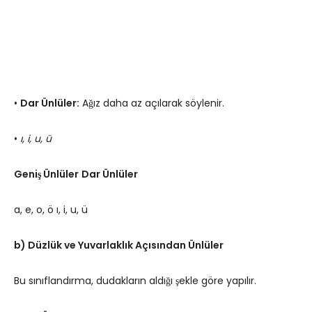
•
Dar Ünlüler:
Ağız daha az açılarak söylenir.
•
ı, i, u, ü
Geniş Ünlüler
Dar Ünlüler
a, e, o, ö ı, i, u, ü
b) Düzlük ve Yuvarlaklık Açısından Ünlüler
Bu sınıflandırma, dudakların aldığı şekle göre yapılır.