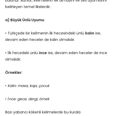
bulunur. Bunlar, kelimelerin ek almasını ve ses uyumlarını
belirleyen temel ilkelerdir.
a) Büyük Ünlü Uyumu
• Türkçede bir kelimenin ilk hecesindeki ünlü
kalın
ise,
devam eden heceler de kalın olmalıdır.
• İlk hecedeki ünlü
ince
ise, devam eden heceler de ince
olmalıdır.
Örnekler:
•
Kalın: masa, kapı, çocuk
•
İnce: gece, dergi, örnek
Bazı yabancı kökenli kelimelerde bu kurala