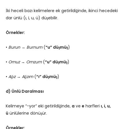
İki heceli bazı kelimelere ek getirildiğinde, ikinci hecedeki
dar ünlü (ı, i, u, ü) düşebilir.
Örnekler:
•
Burun → Burnum
(
“u” düşmüş
)
•
Omuz → Omzum
(
“u” düşmüş
)
•
Ağız → Ağzım
(
“ı” düşmüş
)
d) Ünlü Daralması
Kelimeye “-yor” eki getirildiğinde,
a
ve
e
harfleri
ı, i, u,
ü
ünlülerine dönüşür.
Örnekler: