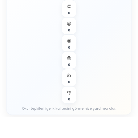
👏
0
😍
0
😢
0
😡
0
👍
0
👎
0
Okur tepkileri içerik kalitesini görmemize yardımcı olur.