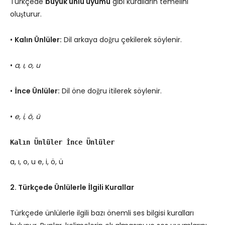
Türkçede
büyük ünlü uyumu
gibi kuralların temelini
oluşturur.
•
Kalın Ünlüler:
Dil arkaya doğru çekilerek söylenir.
•
a, ı, o, u
•
İnce Ünlüler:
Dil öne doğru itilerek söylenir.
•
e, i, ö, ü
Kalın Ünlüler
İnce Ünlüler
a, ı, o, u e, i, ö, ü
2. Türkçede Ünlülerle İlgili Kurallar
Türkçede ünlülerle ilgili bazı önemli ses bilgisi kuralları