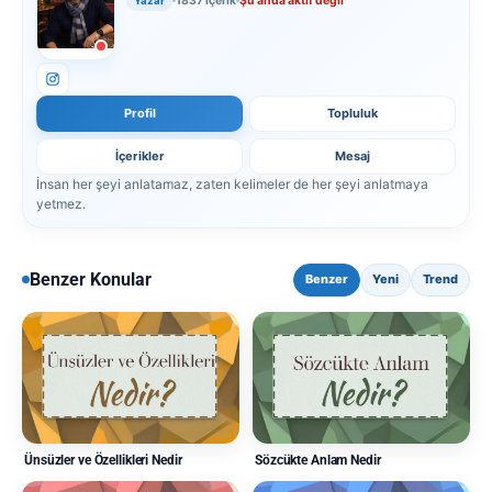
1837 içerik
Şu anda aktif değil
Yazar
Profil
Topluluk
İçerikler
Mesaj
İnsan her şeyi anlatamaz, zaten kelimeler de her şeyi anlatmaya
yetmez.
Benzer Konular
Benzer
Yeni
Trend
Ünsüzler ve Özellikleri Nedir
Sözcükte Anlam Nedir