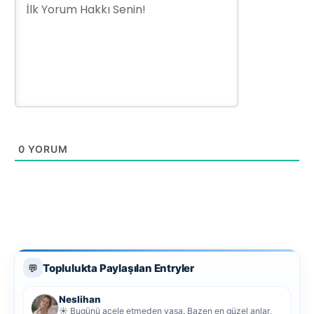
0
YORUM
Toplulukta Paylaşılan Entryler
💬
Neslihan
☀️ Bugünü acele etmeden yaşa. Bazen en güzel anlar,