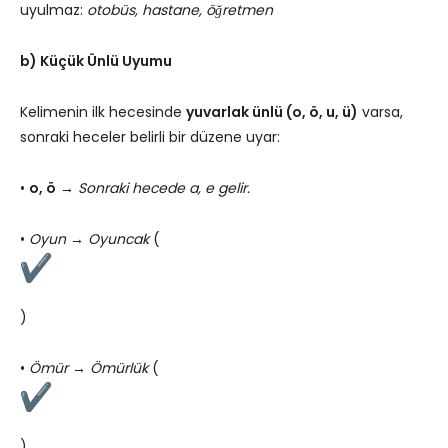
uyulmaz:
otobüs, hastane, öğretmen
b) Küçük Ünlü Uyumu
Kelimenin ilk hecesinde
yuvarlak ünlü (o, ö, u, ü)
varsa,
sonraki heceler belirli bir düzene uyar:
•
o, ö
→
Sonraki hecede a, e gelir.
•
Oyun → Oyuncak
(
)
•
Ömür → Ömürlük
(
)