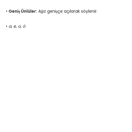
•
Geniş Ünlüler:
Ağız genişçe açılarak söylenir.
•
a, e, o, ö