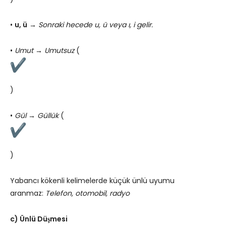
•
u, ü
→
Sonraki hecede u, ü veya ı, i gelir.
•
Umut → Umutsuz
(
)
•
Gül → Güllük
(
)
Yabancı kökenli kelimelerde küçük ünlü uyumu
aranmaz:
Telefon, otomobil, radyo
c) Ünlü Düşmesi