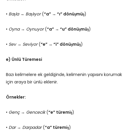
•
Başla → Başlıyor
(
“a” → “ı” dönüşmüş
)
•
Oyna → Oynuyor
(
“a” → “u” dönüşmüş
)
•
Sev → Seviyor
(
“e” → “i” dönüşmüş
)
e) Ünlü Türemesi
Bazı kelimelere ek geldiğinde, kelimenin yapısını korumak
için araya bir ünlü eklenir.
Örnekler:
•
Genç → Gencecik
(
“e” türemiş
)
•
Dar → Darpadar
(
“a” türemiş
)