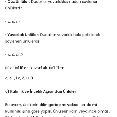
•
Düz Ünlüler:
Dudaklar yuvarlaklaşmadan söylenen
ünlülerdir.
•
a, e, ı, i
•
Yuvarlak Ünlüler:
Dudaklar yuvarlak hale getirilerek
söylenen ünlülerdir.
•
o, ö, u, ü
Düz Ünlüler
Yuvarlak Ünlüler
a, e, ı, i o, ö, u, ü
c) Kalınlık ve İncelik Açısından Ünlüler
Bu ayrım, ünlülerin
dilin geride mi yoksa ileride mi
kullanıldığına
göre yapılır. Ünlülerin kalın veya ince olması,