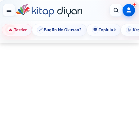
🔥
🪄
💬
✨
Testler
Bugün Ne Okusan?
Topluluk
Keş