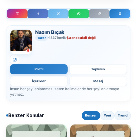
Nazım Bıçak
1837 içerik
Şu anda aktif değil
Yazar
Profil
Topluluk
İçerikler
Mesaj
İnsan her şeyi anlatamaz, zaten kelimeler de her şeyi anlatmaya
yetmez.
Benzer Konular
Benzer
Yeni
Trend