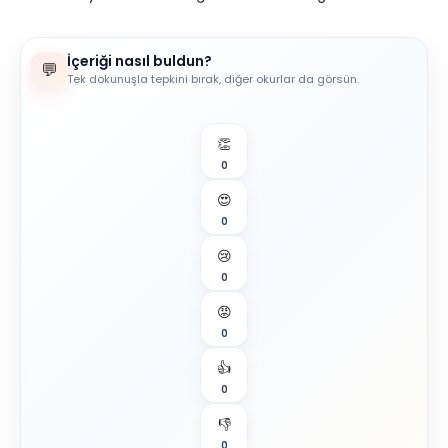
İçeriği nasıl buldun?
💬
Tek dokunuşla tepkini bırak, diğer okurlar da görsün.
👏
0
😍
0
😢
0
😡
0
👍
0
👎
0