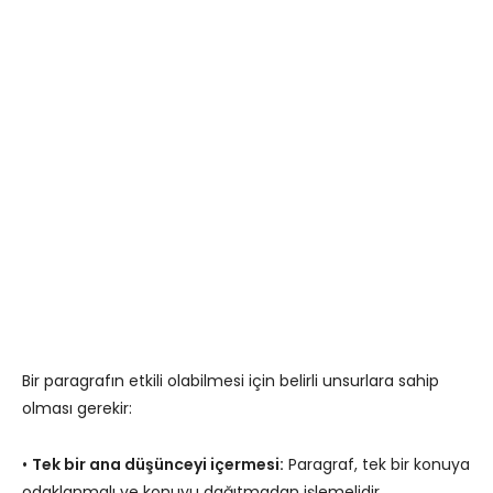
Bir paragrafın etkili olabilmesi için belirli unsurlara sahip
olması gerekir:
•
Tek bir ana düşünceyi içermesi:
Paragraf, tek bir konuya
odaklanmalı ve konuyu dağıtmadan işlemelidir.