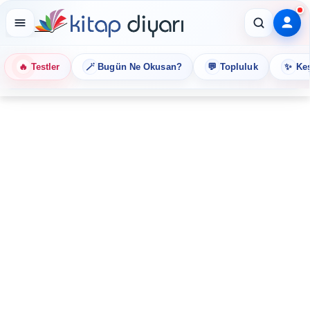
🔥
🪄
💬
✨
Testler
Bugün Ne Okusan?
Topluluk
Keş