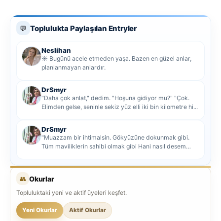
Toplulukta Paylaşılan Entryler
💬
Neslihan
☀️ Bugünü acele etmeden yaşa. Bazen en güzel anlar,
planlanmayan anlardır.
DrSmyr
"Daha çok anlat," dedim. "Hoşuna gidiyor mu?" "Çok.
Elimden gelse, seninle sekiz yüz elli iki bin kilometre hi...
DrSmyr
"Muazzam bir ihtimalsin. Gökyüzüne dokunmak gibi.
Tüm maviliklerin sahibi olmak gibi Hani nasıl desem
mutlu ol...
👥
Okurlar
Topluluktaki yeni ve aktif üyeleri keşfet.
Yeni Okurlar
Aktif Okurlar