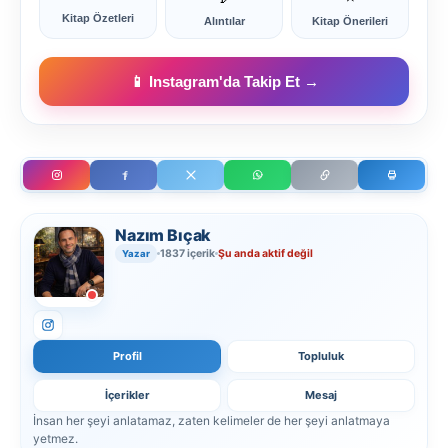
Kitap Özetleri
Alıntılar
Kitap Önerileri
📱 Instagram'da Takip Et →
Nazım Bıçak
1837 içerik
Şu anda aktif değil
Yazar
Profil
Topluluk
İçerikler
Mesaj
İnsan her şeyi anlatamaz, zaten kelimeler de her şeyi anlatmaya
yetmez.