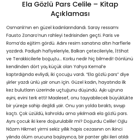
Ela Gözlü Pars Celile – Kitap
Açıklaması
Osmanlı’nın en güzel kadınlarındandı. Saray ressamı
Fausto Zonaro’nun rahleyi tedrisinden geçti. Paris ve
Roma’da eğitim gördü. Adını resim sanatına altın harflerle
yazdırdı. Padişah hafiyeleriyle, Balkan çetecileriyle, İttihat
ve Terakkicilerle boğuştu… Korku nedir hiç bilmedi! Gönlünü
kendinden dört yaş küçük olan Yahya Kemal’e
kaptırdığında evliydi, iki çocuğu vardı. “Ela gözlü pars” diye
şiirler yazdı ünlü şair onun için. Güzel kadın, hayatında ilk
kez bulutların üzerinde uçtuğunu düşündü. Aşkı uğruna
eşini, evini terk etti! Maalesef, onu taşıyabilecek büyüklükte
bir yüreğe sahip değildi şair. Onu yarı yolda bıraktı, sıvışıp
kaçtı. Çok üzüldü, kahroldu ama yıkılmadı ela gözlü pars.
Aynı çocuk iki kere doğurulabilir mi? Doğurdu Celile! Oğlu
Nâzım Hikmet yirmi sekiz yıllık hapis cezasının on ikinci
yılında ölüm orucuna başlayınca, bir panter gibi ileri atıldı