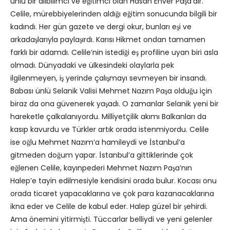
ünlü bir dilbilimci ve eğitimci olan Hasan Enver Paşa’dır.
Celile, mürebbiyelerinden aldığı eğitim sonucunda bilgili bir
kadındı. Her gün gazete ve dergi okur, bunları eşi ve
arkadaşlarıyla paylaşırdı. Karısı Hikmet ondan tamamen
farklı bir adamdı. Celile’nin istediği eş profiline uyan biri asla
olmadı. Dünyadaki ve ülkesindeki olaylarla pek
ilgilenmeyen, iş yerinde çalışmayı sevmeyen bir insandı.
Babası ünlü Selanik Valisi Mehmet Nazım Paşa olduğu için
biraz da ona güvenerek yaşadı. O zamanlar Selanik yeni bir
hareketle çalkalanıyordu. Milliyetçilik akımı Balkanları da
kasıp kavurdu ve Türkler artık orada istenmiyordu. Celile
ise oğlu Mehmet Nazım’a hamileydi ve İstanbul’a
gitmeden doğum yapar. İstanbul’a gittiklerinde çok
eğlenen Celile, kayınpederi Mehmet Nazım Paşa’nın
Halep’e tayin edilmesiyle kendisini orada bulur. Kocası onu
orada ticaret yapacaklarına ve çok para kazanacaklarına
ikna eder ve Celile de kabul eder. Halep güzel bir şehirdi.
Ama önemini yitirmişti. Tüccarlar belliydi ve yeni gelenler