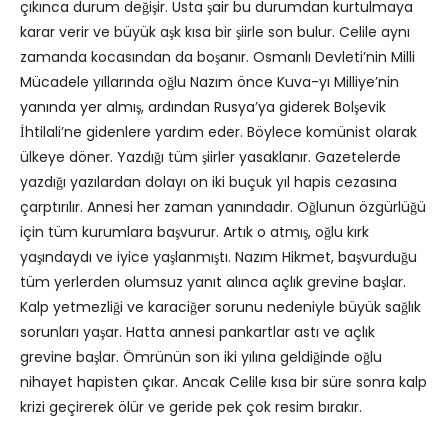
çıkınca durum değişir. Usta şair bu durumdan kurtulmaya
karar verir ve büyük aşk kısa bir şiirle son bulur. Celile aynı
zamanda kocasından da boşanır. Osmanlı Devleti’nin Milli
Mücadele yıllarında oğlu Nazım önce Kuva-yı Milliye’nin
yanında yer almış, ardından Rusya’ya giderek Bolşevik
İhtilali’ne gidenlere yardım eder. Böylece komünist olarak
ülkeye döner. Yazdığı tüm şiirler yasaklanır. Gazetelerde
yazdığı yazılardan dolayı on iki buçuk yıl hapis cezasına
çarptırılır. Annesi her zaman yanındadır. Oğlunun özgürlüğü
için tüm kurumlara başvurur. Artık o atmış, oğlu kırk
yaşındaydı ve iyice yaşlanmıştı. Nazım Hikmet, başvurduğu
tüm yerlerden olumsuz yanıt alınca açlık grevine başlar.
Kalp yetmezliği ve karaciğer sorunu nedeniyle büyük sağlık
sorunları yaşar. Hatta annesi pankartlar astı ve açlık
grevine başlar. Ömrünün son iki yılına geldiğinde oğlu
nihayet hapisten çıkar. Ancak Celile kısa bir süre sonra kalp
krizi geçirerek ölür ve geride pek çok resim bırakır.