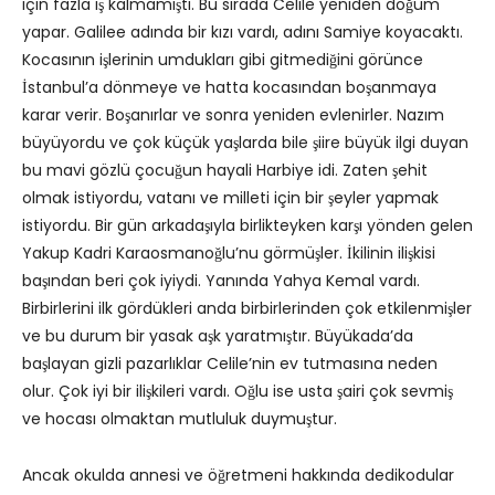
için fazla iş kalmamıştı. Bu sırada Celile yeniden doğum
yapar. Galilee adında bir kızı vardı, adını Samiye koyacaktı.
Kocasının işlerinin umdukları gibi gitmediğini görünce
İstanbul’a dönmeye ve hatta kocasından boşanmaya
karar verir. Boşanırlar ve sonra yeniden evlenirler. Nazım
büyüyordu ve çok küçük yaşlarda bile şiire büyük ilgi duyan
bu mavi gözlü çocuğun hayali Harbiye idi. Zaten şehit
olmak istiyordu, vatanı ve milleti için bir şeyler yapmak
istiyordu. Bir gün arkadaşıyla birlikteyken karşı yönden gelen
Yakup Kadri Karaosmanoğlu’nu görmüşler. İkilinin ilişkisi
başından beri çok iyiydi. Yanında Yahya Kemal vardı.
Birbirlerini ilk gördükleri anda birbirlerinden çok etkilenmişler
ve bu durum bir yasak aşk yaratmıştır. Büyükada’da
başlayan gizli pazarlıklar Celile’nin ev tutmasına neden
olur. Çok iyi bir ilişkileri vardı. Oğlu ise usta şairi çok sevmiş
ve hocası olmaktan mutluluk duymuştur.
Ancak okulda annesi ve öğretmeni hakkında dedikodular