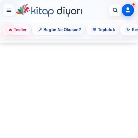
🔥
🪄
💬
✨
Testler
Bugün Ne Okusan?
Topluluk
Keş