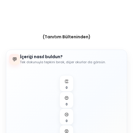
(Tanıtım Bülteninden)
İçeriği nasıl buldun?
💬
Tek dokunuşla tepkini bırak, diğer okurlar da görsün.
👏
0
😍
0
😢
0
😡