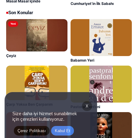
Masal Masal İçinde
Cumhuriyet’in İlk Sabahı
Son Konular
Yeni
Çeyiz
Babamın Yeri
Çarp Yoksa Ben Çarparım
X
Pastoral Senfoni
Size daha iyi hizmet sunabilmek
için çerezleri kullanıyoruz.
Çerez Politikası
Kabul Et