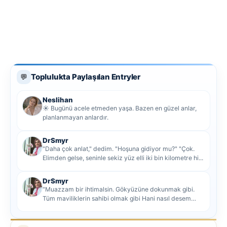
Toplulukta Paylaşılan Entryler
💬
Neslihan
☀️ Bugünü acele etmeden yaşa. Bazen en güzel anlar,
planlanmayan anlardır.
DrSmyr
"Daha çok anlat," dedim. "Hoşuna gidiyor mu?" "Çok.
Elimden gelse, seninle sekiz yüz elli iki bin kilometre hi...
DrSmyr
"Muazzam bir ihtimalsin. Gökyüzüne dokunmak gibi.
Tüm maviliklerin sahibi olmak gibi Hani nasıl desem
mutlu ol...