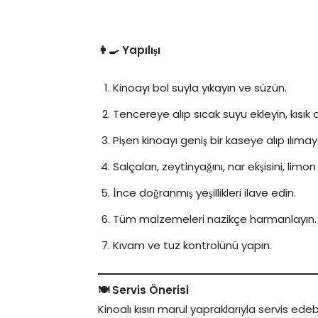
👩‍🍳 Yapılışı
Kinoayı bol suyla yıkayın ve süzün.
Tencereye alıp sıcak suyu ekleyin, kısık
Pişen kinoayı geniş bir kaseye alıp ılımay
Salçaları, zeytinyağını, nar ekşisini, limo
İnce doğranmış yeşillikleri ilave edin.
Tüm malzemeleri nazikçe harmanlayın.
Kıvam ve tuz kontrolünü yapın.
🍽️ Servis Önerisi
Kinoalı kısırı marul yapraklarıyla servis ed