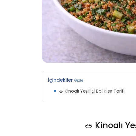
İçindekiler
Gizle
🥗 Kinoalı Yeşilliği Bol Kısır Tarifi
🥗 Kinoalı Yeşi