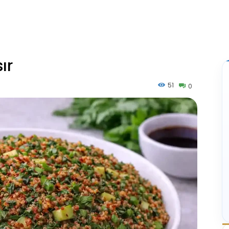
sır
51
0