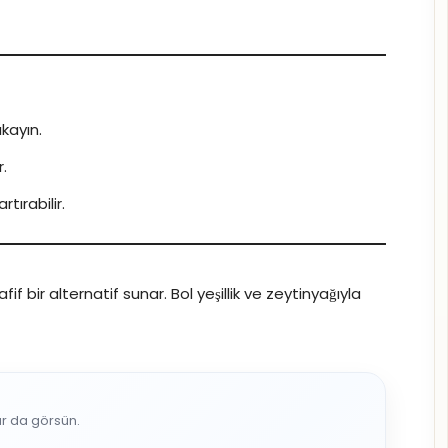
kayın.
r.
tırabilir.
 hafif bir alternatif sunar. Bol yeşillik ve zeytinyağıyla
ar da görsün.