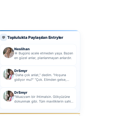
Toplulukta Paylaşılan Entryler
💬
Neslihan
☀️ Bugünü acele etmeden yaşa. Bazen
en güzel anlar, planlanmayan anlardır.
DrSmyr
"Daha çok anlat," dedim. "Hoşuna
gidiyor mu?" "Çok. Elimden gelse,
seninle sekiz yüz elli iki bin kilometre
hi...
DrSmyr
"Muazzam bir ihtimalsin. Gökyüzüne
dokunmak gibi. Tüm maviliklerin sahibi
olmak gibi Hani nasıl desem mutlu ol...