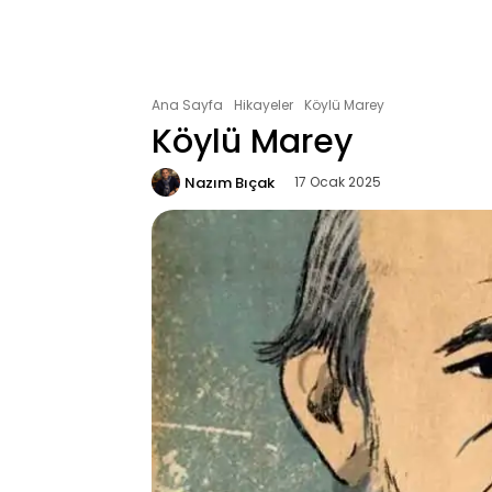
Ana Sayfa
Hikayeler
Köylü Marey
Köylü Marey
Nazım Bıçak
17 Ocak 2025