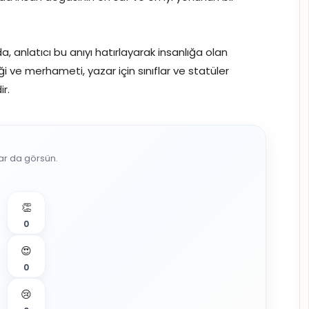
a, anlatıcı bu anıyı hatırlayarak insanlığa olan
iği ve merhameti, yazar için sınıflar ve statüler
r.
lar da görsün.
👏
0
😍
0
😢