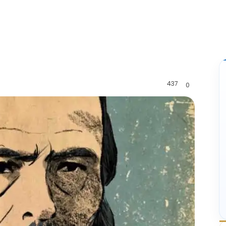
437
0