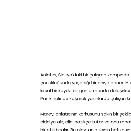
Anlatıcı, Sibirya’daki bir çalışma kampında g
çocukluğunda yaşadığı bir anıya döner. Henü
kırsal bir köyde bir gün ormanda dolaşırken
Panik halinde koşarak yakınlarda çalışan köy
Marey, anlatıcının korkusunu sakin bir şeki
ciddiye alır, elini nazikçe tutar ve onu raha
bir etki bırakır. Bu olay, anlatıcının hafıza