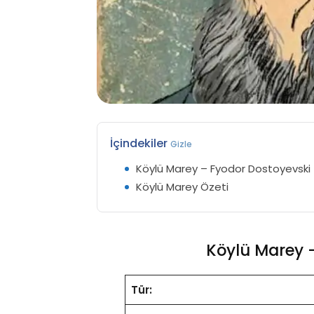
İçindekiler
Gizle
Köylü Marey – Fyodor Dostoyevski
Köylü Marey Özeti
Köylü Marey 
Tür: