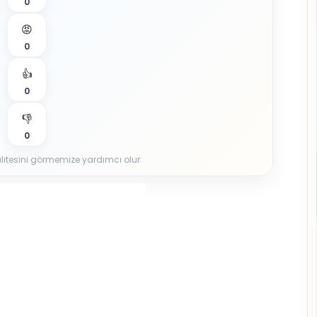
0
😡
0
👍
0
👎
0
 kalitesini görmemize yardımcı olur.