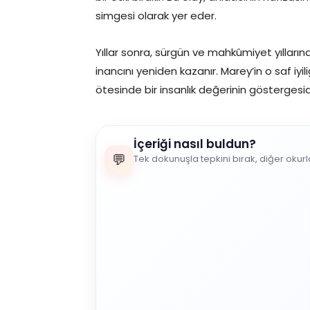
simgesi olarak yer eder.
Yıllar sonra, sürgün ve mahkûmiyet yıllarınd
inancını yeniden kazanır. Marey’in o saf iyil
ötesinde bir insanlık değerinin göstergesidi
İçeriği nasıl buldun?
💬
Tek dokunuşla tepkini bırak, diğer okur