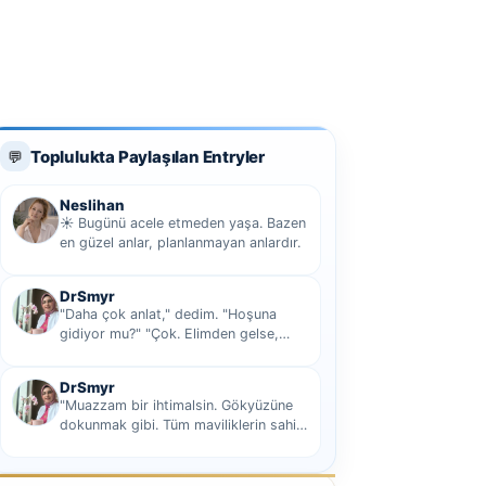
Toplulukta Paylaşılan Entryler
💬
Neslihan
☀️ Bugünü acele etmeden yaşa. Bazen
en güzel anlar, planlanmayan anlardır.
DrSmyr
"Daha çok anlat," dedim. "Hoşuna
gidiyor mu?" "Çok. Elimden gelse,
seninle sekiz yüz elli iki bin kilometre
hi...
DrSmyr
"Muazzam bir ihtimalsin. Gökyüzüne
dokunmak gibi. Tüm maviliklerin sahibi
olmak gibi Hani nasıl desem mutlu ol...