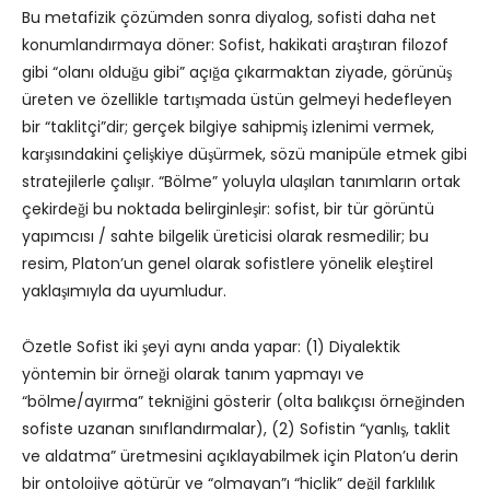
Bu metafizik çözümden sonra diyalog, sofisti daha net
konumlandırmaya döner: Sofist, hakikati araştıran filozof
gibi “olanı olduğu gibi” açığa çıkarmaktan ziyade, görünüş
üreten ve özellikle tartışmada üstün gelmeyi hedefleyen
bir “taklitçi”dir; gerçek bilgiye sahipmiş izlenimi vermek,
karşısındakini çelişkiye düşürmek, sözü manipüle etmek gibi
stratejilerle çalışır. “Bölme” yoluyla ulaşılan tanımların ortak
çekirdeği bu noktada belirginleşir: sofist, bir tür görüntü
yapımcısı / sahte bilgelik üreticisi olarak resmedilir; bu
resim, Platon’un genel olarak sofistlere yönelik eleştirel
yaklaşımıyla da uyumludur.
Özetle Sofist iki şeyi aynı anda yapar: (1) Diyalektik
yöntemin bir örneği olarak tanım yapmayı ve
“bölme/ayırma” tekniğini gösterir (olta balıkçısı örneğinden
sofiste uzanan sınıflandırmalar), (2) Sofistin “yanlış, taklit
ve aldatma” üretmesini açıklayabilmek için Platon’u derin
bir ontolojiye götürür ve “olmayan”ı “hiçlik” değil farklılık