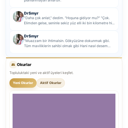
planlanmayan anlardır.
DrSmyr
"Daha çok anlat," dedim. "Hoşuna gidiyor mu?" "Çok.
Elimden gelse, seninle sekiz yüz elli iki bin kilometre hi...
DrSmyr
"Muazzam bir ihtimalsin. Gökyüzüne dokunmak gibi.
Tüm maviliklerin sahibi olmak gibi Hani nasıl desem
mutlu ol...
👥
Okurlar
Topluluktaki yeni ve aktif üyeleri keşfet.
Yeni Okurlar
Aktif Okurlar