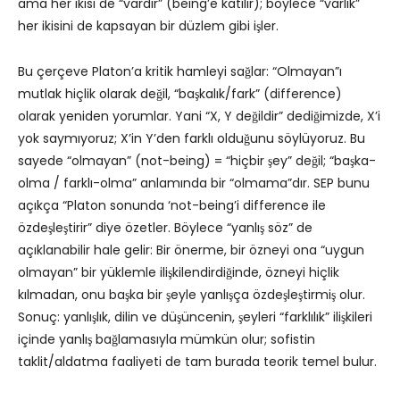
ama her ikisi de “vardır” (being’e katılır); böylece “varlık”
her ikisini de kapsayan bir düzlem gibi işler.
Bu çerçeve Platon’a kritik hamleyi sağlar: “Olmayan”ı
mutlak hiçlik olarak değil, “başkalık/fark” (difference)
olarak yeniden yorumlar. Yani “X, Y değildir” dediğimizde, X’i
yok saymıyoruz; X’in Y’den farklı olduğunu söylüyoruz. Bu
sayede “olmayan” (not-being) = “hiçbir şey” değil; “başka-
olma / farklı-olma” anlamında bir “olmama”dır. SEP bunu
açıkça “Platon sonunda ‘not-being’i difference ile
özdeşleştirir” diye özetler. Böylece “yanlış söz” de
açıklanabilir hale gelir: Bir önerme, bir özneyi ona “uygun
olmayan” bir yüklemle ilişkilendirdiğinde, özneyi hiçlik
kılmadan, onu başka bir şeyle yanlışça özdeşleştirmiş olur.
Sonuç: yanlışlık, dilin ve düşüncenin, şeyleri “farklılık” ilişkileri
içinde yanlış bağlamasıyla mümkün olur; sofistin
taklit/aldatma faaliyeti de tam burada teorik temel bulur.