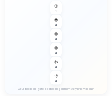
👏
1
😍
0
😢
0
😡
0
👍
0
👎
0
Okur tepkileri içerik kalitesini görmemize yardımcı olur.