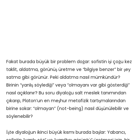
Fakat burada büyük bir problem doğar: sofistin işi çoğu kez
taklit, aldatma, görünüş üretme ve “bilgiye benzer” bir şey
satma gibi görünür. Peki aldatma nasıl mümkündür?
Birinin “yanlış söylediği” veya “olmayanı var gibi gösterdiği”
nasıl açıklanır? Bu soru diyaloğu salt meslek tanımından
çıkarıp, Platon’un en meşhur metafizik tartışmalarından
birine sokar: “olmayan” (not-being) nasıl düşünülebilir ve
söylenebilir?
İşte diyaloğun ikinci büyük kısmı burada başlar: Yabancı,
sofistin “yanlış söz” ve “yanıltıcı görüntü” üretmesi için, bir