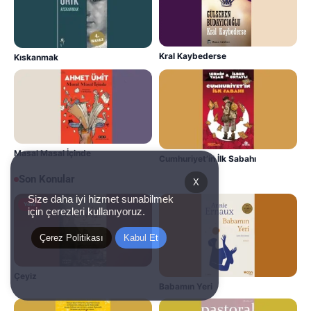
Kral Kaybederse
Kıskanmak
Masal Masal İçinde
Cumhuriyet’in İlk Sabahı
Son Konular
X
Size daha iyi hizmet sunabilmek
Yeni
için çerezleri kullanıyoruz.
Çerez Politikası
Kabul Et
Çeyiz
Babamın Yeri