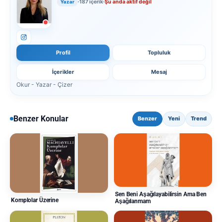
187 içerik
Şu anda aktif değil
Yazar
Profil
Topluluk
İçerikler
Mesaj
Okur - Yazar - Çizer
Benzer Konular
Benzer
Yeni
Trend
Sen Beni Aşağılayabilirsin Ama Ben
Komplolar Üzerine
Aşağılanmam