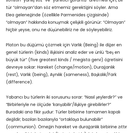
tür “olmayan”dan söz etmemiz gerektiğini söyler. Ama
Elea geleneğinde (özellikle Parmenides çizgisinde)
“olmayan” hakkında konuşmak çelişkili görünür: “Olmayan”
hiçbir şeyse, onu ne düşünebiliriz ne de söyleyebiliriz.
Platon bu düğümü çözmek için Varlık (Being) ile diğer en
genel türlerin (kinds) ilişkisini analiz eder ve ünlü “beş en
büyük tür” (five greatest kinds / megista genē) öğretisini
devreye sokar: Hareket (change/motion), Durağanlık
(rest), Varlık (being), Aynılık (sameness), Başkalık/Fark
(difference).
Yabancı bu türlerin iki sorusunu sorar: “Nasıl şeylerdir?” ve
“Birbirleriyle ne ölçüde ‘karışabilir’/ilişkiye girebilirler?”
Buradaki ana fikir şudur: Türler birbirine tamamen kapalı
değildir; bazıları bazılarıyla “ortaklaşa bulunabilir”
(communion). Örneğin hareket ve durağanlık birbirine zıttır