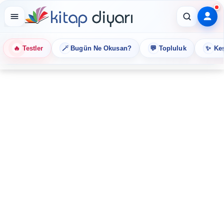
🔥
🪄
💬
✨
Testler
Bugün Ne Okusan?
Topluluk
Keş