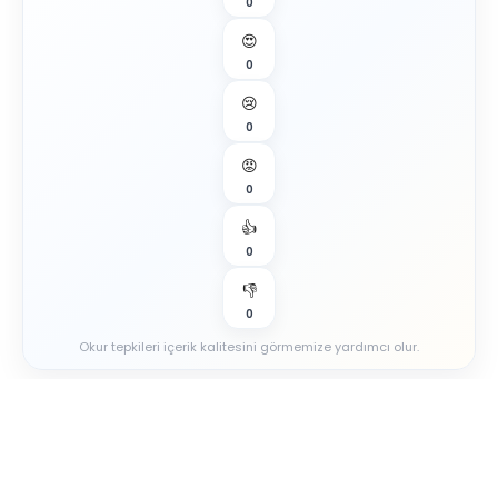
0
😍
0
😢
0
😡
0
👍
0
👎
0
Okur tepkileri içerik kalitesini görmemize yardımcı olur.