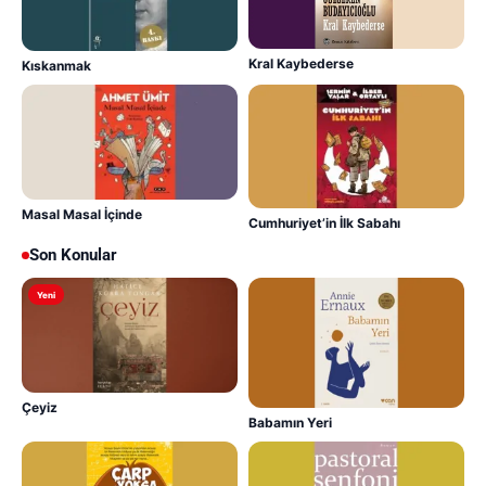
Kral Kaybederse
Kıskanmak
Masal Masal İçinde
Cumhuriyet’in İlk Sabahı
Son Konular
Yeni
Çeyiz
Babamın Yeri