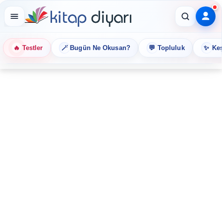
🔥
🪄
💬
✨
Testler
Bugün Ne Okusan?
Topluluk
Keş