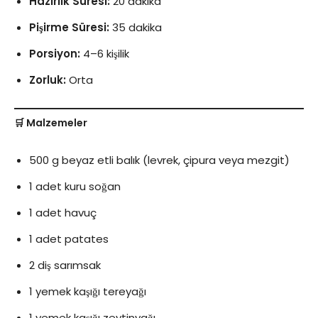
Hazırlık Süresi:
20 dakika
Pişirme Süresi:
35 dakika
Porsiyon:
4–6 kişilik
Zorluk:
Orta
🛒 Malzemeler
500 g beyaz etli balık (levrek, çipura veya mezgit)
1 adet kuru soğan
1 adet havuç
1 adet patates
2 diş sarımsak
1 yemek kaşığı tereyağı
1 yemek kaşığı zeytinyağı