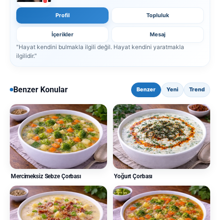
Profil
Topluluk
İçerikler
Mesaj
"Hayat kendini bulmakla ilgili değil. Hayat kendini yaratmakla
ilgilidir."
Benzer Konular
Benzer
Yeni
Trend
Mercimeksiz Sebze Çorbası
Yoğurt Çorbası