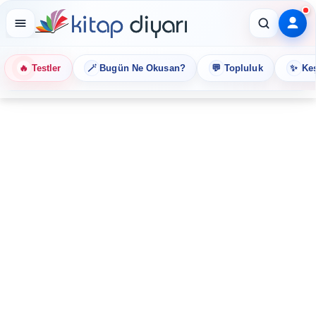
🔥
🪄
💬
✨
Testler
Bugün Ne Okusan?
Topluluk
Keş