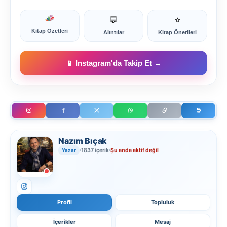
💬
⭐
Kitap Özetleri
Alıntılar
Kitap Önerileri
📱 Instagram'da Takip Et →
Nazım Bıçak
1837 içerik
Şu anda aktif değil
Yazar
Profil
Topluluk
İçerikler
Mesaj