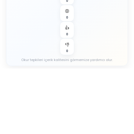
0
😡
0
👍
0
👎
0
Okur tepkileri içerik kalitesini görmemize yardımcı olur.