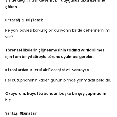
Sis de değil , nasıl desem , bir duygusuzluktu üzerime
çöken.
Ortaçağ'ı Düşlemek
Ne yani böylesi korkunç bir dünyanın bir de cehennemi mi
var?
Törensel ilkelerin çiğnenmesinin tadına varılabilmesi
için tam bir yıl süreyle törene uyulması gerekir.
Kitaplardan Kurtulabileceğinizi Sanmayın
Her kütüphanenin kaderi günün birinde yanmaktır belki de.
Okuyorum, hayatta bundan başka bir şey yapmadım
hiç.
Yanlış Okumalar