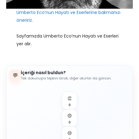
Umberto Eco’nun Hayatı ve Eserlerine bakmanızı
öneririz.
Sayfamızda Umberto Eco’nun Hayatı ve Eserleri
yer alır.
İçeriği nasıl buldun?
💬
Tek dokunuşla tepkini bırak, diğer okurlar da görsün.
👏
0
😍
0
😢