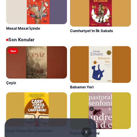
Masal Masal İçinde
Cumhuriyet’in İlk Sabahı
Son Konular
Yeni
Çeyiz
Babamın Yeri
Çarp Yoksa Ben Çarparım
X
Pastoral Senfoni