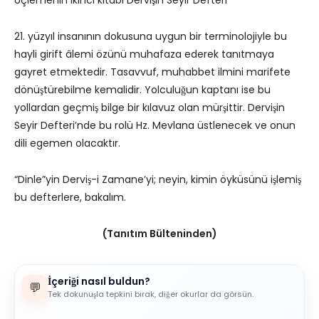
21. yüzyıl insanının dokusuna uygun bir terminolojiyle bu
hayli girift âlemi özünü muhafaza ederek tanıtmaya
gayret etmektedir. Tasavvuf, muhabbet ilmini marifete
dönüştürebilme kemalidir. Yolculuğun kaptanı ise bu
yollardan geçmiş bilge bir kılavuz olan mürşittir. Dervişin
Seyir Defteri’nde bu rolü Hz. Mevlana üstlenecek ve onun
dili egemen olacaktır.
“Dinle”yin Derviş-i Zamane’yi; neyin, kimin öyküsünü işlemiş
bu defterlere, bakalım.
(Tanıtım Bülteninden)
İçeriği nasıl buldun?
💬
Tek dokunuşla tepkini bırak, diğer okurlar da görsün.