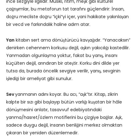
ince sezgiyle ilgilidir. Musiki, ritim, meşk gibi kültürel
çağrışımlar, bu metaforun tat tarafını güçlendirir: İnsan,
doğru mecliste doğru “içki”yi içer, yani hakikate yakınlaşan
bir vecd ve farkındalık haline adım atar.
Yan
kitabın sert ama dönüştürücü kavşağıdır. “Yanacaksın”
denirken cehennem korkusu değil, aşkın yakıcılığı kastedilir.
Yanmadan olgunlaşma yoktur, fakat bu yanış, insanı
küçülten değil, arındıran bir ateştir. Korku dini dilde yer
tutsa da, burada öncelik sevgiye verilir, yanış, sevginin
işlediği bir ameliyat gibi sunulur.
Sev
yanmanın adını koyar. Bu acı, “aşk”tır. Kitap, zikrin
kalpte bir sızı gibi başlayıp bütün varlığı kuşatan bir hâle
dönüşmesini anlatır, tasavvuf edebiyatındaki
yanma/hasret/özlem motiflerini bu çizgiye bağlar. Aşk,
sadece duygu değil, insanın benliğini merkez olmaktan
çıkaran bir yeniden düzenlemedir.