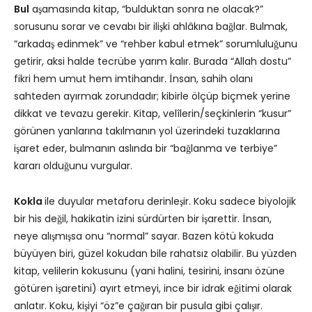
Bul
aşamasında kitap, “bulduktan sonra ne olacak?”
sorusunu sorar ve cevabı bir ilişki ahlâkına bağlar. Bulmak,
“arkadaş edinmek” ve “rehber kabul etmek” sorumluluğunu
getirir, aksi halde tecrübe yarım kalır. Burada “Allah dostu”
fikri hem umut hem imtihandır. İnsan, sahih olanı
sahteden ayırmak zorundadır; kibirle ölçüp biçmek yerine
dikkat ve tevazu gerekir. Kitap, velîlerin/seçkinlerin “kusur”
görünen yanlarına takılmanın yol üzerindeki tuzaklarına
işaret eder, bulmanın aslında bir “bağlanma ve terbiye”
kararı olduğunu vurgular.
Kokla
ile duyular metaforu derinleşir. Koku sadece biyolojik
bir his değil, hakikatin izini sürdürten bir işarettir. İnsan,
neye alışmışsa onu “normal” sayar. Bazen kötü kokuda
büyüyen biri, güzel kokudan bile rahatsız olabilir. Bu yüzden
kitap, velilerin kokusunu (yani halini, tesirini, insanı özüne
götüren işaretini) ayırt etmeyi, ince bir idrak eğitimi olarak
anlatır. Koku, kişiyi “öz”e çağıran bir pusula gibi çalışır.