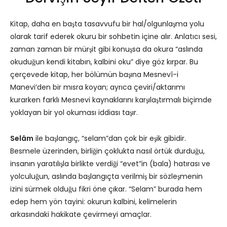
Kitap, daha en başta tasavvufu bir hal/olgunlaşma yolu
olarak tarif ederek okuru bir sohbetin içine alır. Anlatıcı sesi,
zaman zaman bir mürşit gibi konuşsa da okura “aslında
okuduğun kendi kitabın, kalbini oku” diye göz kırpar. Bu
çerçevede kitap, her bölümün başına Mesnevî-i
Manevi’den bir mısra koyan; ayrıca çeviri/aktarımı
kurarken farklı Mesnevi kaynaklarını karşılaştırmalı biçimde
yoklayan bir yol okuması iddiası taşır.
Selâm
ile başlangıç, “selam”dan çok bir eşik gibidir.
Besmele üzerinden, birliğin çoklukta nasıl örtük durduğu,
insanın yaratılışla birlikte verdiği “evet”in (bala) hatırası ve
yolculuğun, aslında başlangıçta verilmiş bir sözleşmenin
izini sürmek olduğu fikri öne çıkar. “Selam” burada hem
edep hem yön tayini: okurun kalbini, kelimelerin
arkasındaki hakikate çevirmeyi amaçlar.