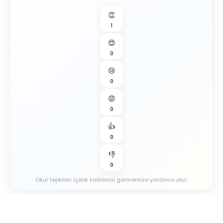
👏
1
😍
0
😢
0
😡
0
👍
0
👎
0
Okur tepkileri içerik kalitesini görmemize yardımcı olur.