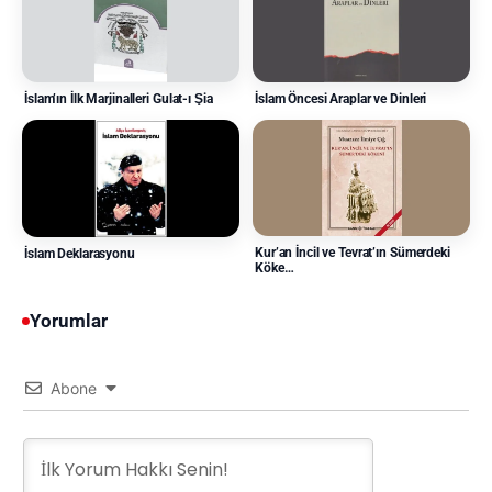
İslam’ın İlk Marjinalleri Gulat-ı Şia
İslam Öncesi Araplar ve Dinleri
Kur’an İncil ve Tevrat’ın Sümerdeki
İslam Deklarasyonu
Köke…
Yorumlar
Abone