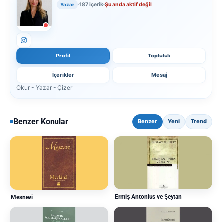
187 içerik
Şu anda aktif değil
Yazar
Profil
Topluluk
İçerikler
Mesaj
Okur - Yazar - Çizer
Benzer Konular
Benzer
Yeni
Trend
Ermiş Antonius ve Şeytan
Mesnevi