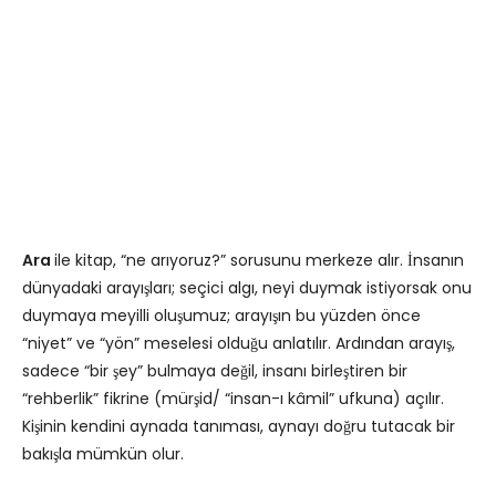
Ara
ile kitap, “ne arıyoruz?” sorusunu merkeze alır. İnsanın
dünyadaki arayışları; seçici algı, neyi duymak istiyorsak onu
duymaya meyilli oluşumuz; arayışın bu yüzden önce
“niyet” ve “yön” meselesi olduğu anlatılır. Ardından arayış,
sadece “bir şey” bulmaya değil, insanı birleştiren bir
“rehberlik” fikrine (mürşid/ “insan-ı kâmil” ufkuna) açılır.
Kişinin kendini aynada tanıması, aynayı doğru tutacak bir
bakışla mümkün olur.