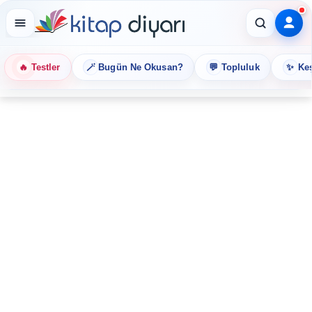
🔥
🪄
💬
✨
Testler
Bugün Ne Okusan?
Topluluk
Keş