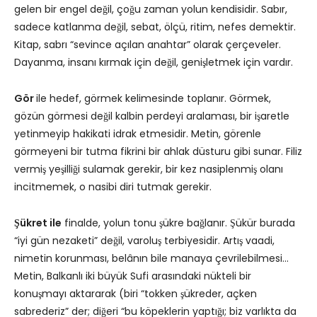
gelen bir engel değil, çoğu zaman yolun kendisidir. Sabır,
sadece katlanma değil, sebat, ölçü, ritim, nefes demektir.
Kitap, sabrı “sevince açılan anahtar” olarak çerçeveler.
Dayanma, insanı kırmak için değil, genişletmek için vardır.
Gör
ile hedef, görmek kelimesinde toplanır. Görmek,
gözün görmesi değil kalbin perdeyi aralaması, bir işaretle
yetinmeyip hakikati idrak etmesidir. Metin, görenle
görmeyeni bir tutma fikrini bir ahlak düsturu gibi sunar. Filiz
vermiş yeşilliği sulamak gerekir, bir kez nasiplenmiş olanı
incitmemek, o nasibi diri tutmak gerekir.
Şükret ile
finalde, yolun tonu şükre bağlanır. Şükür burada
“iyi gün nezaketi” değil, varoluş terbiyesidir. Artış vaadi,
nimetin korunması, belânın bile manaya çevrilebilmesi…
Metin, Balkanlı iki büyük Sufi arasındaki nükteli bir
konuşmayı aktararak (biri “tokken şükreder, açken
sabrederiz” der; diğeri “bu köpeklerin yaptığı; biz varlıkta da