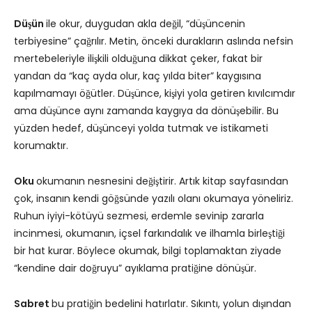
Düşün
ile okur, duygudan akla değil, “düşüncenin
terbiyesine” çağrılır. Metin, önceki durakların aslında nefsin
mertebeleriyle ilişkili olduğuna dikkat çeker, fakat bir
yandan da “kaç ayda olur, kaç yılda biter” kaygısına
kapılmamayı öğütler. Düşünce, kişiyi yola getiren kıvılcımdır
ama düşünce aynı zamanda kaygıya da dönüşebilir. Bu
yüzden hedef, düşünceyi yolda tutmak ve istikameti
korumaktır.
Oku
okumanın nesnesini değiştirir. Artık kitap sayfasından
çok, insanın kendi göğsünde yazılı olanı okumaya yöneliriz.
Ruhun iyiyi-kötüyü sezmesi, erdemle sevinip zararla
incinmesi, okumanın, içsel farkındalık ve ilhamla birleştiği
bir hat kurar. Böylece okumak, bilgi toplamaktan ziyade
“kendine dair doğruyu” ayıklama pratiğine dönüşür.
Sabret
bu pratiğin bedelini hatırlatır. Sıkıntı, yolun dışından