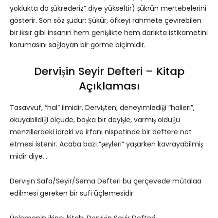
yoklukta da şükrederiz” diye yükseltir) şükrün mertebelerini
gösterir. Son söz şudur: Şükür, öfkeyi rahmete çevirebilen
bir iksir gibi insanın hem genişlikte hem darlıkta istikametini
korumasını sağlayan bir görme biçimidir.
Dervişin Seyir Defteri – Kitap
Açıklaması
Tasavvuf, “hal” ilmidir. Dervişten, deneyimlediği “halleri”,
okuyabildiği ölçüde, başka bir deyişle, varmış olduğu
menzillerdeki idraki ve irfanı nispetinde bir deftere not
etmesi istenir. Acaba bazı “şeyleri” yaşarken kavrayabilmiş
midir diye…
Dervişin Safa/Seyir/Sema Defteri bu çerçevede mütalaa
edilmesi gereken bir sufi üçlemesidir.
Üçlemenin ikinci kitabı Dervişin Seyir Defteri