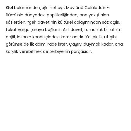
Gel
bölümünde çağrı netleşir. Mevlânâ Celâleddîn-i
Rûmî’nin dünyadaki popülerliğinden, ona yakıştırılan
sözlerden, “gel” davetinin kültürel dolaşımından söz açılır,
fakat vurgu şuraya bağlanır: Asıl davet, romantik bir alıntı
değil, insanın kendi içindeki karar anıdır. Yol bir lütuf gibi
görünse de ilk adım irade ister. Çağrıyı duymak kadar, ona
karşılık verebilmek de terbiyenin parçasıdır.