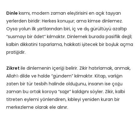
Dinle
kısmı, modern zaman eleştirisini en açık taşıyan
yerlerden biridir: Herkes konuşur; ama kimse dinlemez.
Oysa yolun ilk şartlarından biri, iç ve dış gürültüyü azaltıp
“susmayı bir âdet” kılmaktır. Dinlemek burada pasiflik değil;
kalbin dikkatini toparlama, hakikati işitecek bir boşluk açma
pratiğidir.
Zikret
ile dinlemenin içeriği belirir. Zikir hatırlamak, anmak,
Allah’ı dilde ve halde “gündem” kılmaktır. Kitap, varlığın
zaten bir tür tesbih halinde olduğunu, insanın ise çoğu
zaman bu ortak koroya “sağır” kaldığını söyler. Zikir, kalbi
titreten eylemi yönlendiren, kıbleyi yeniden kuran bir
merkezleme olarak ele alınır.