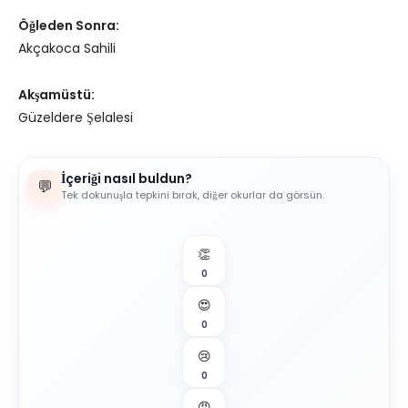
Öğleden Sonra:
Akçakoca Sahili
Akşamüstü:
Güzeldere Şelalesi
İçeriği nasıl buldun?
💬
Tek dokunuşla tepkini bırak, diğer okurlar da görsün.
👏
0
😍
0
😢
0
😡