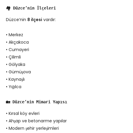
🏘️ Düzce’nin İlçeleri
Düzce’nin
8 ilçesi
vardır:
• Merkez
• Akçakoca
• Cumayeri
• Çilimli
• Gölyaka
• Gümüşova
• Kaynaşlı
• Yığılca
🏡 Düzce’nin Mimari Yapısı
• Kırsal köy evleri
• Ahşap ve betonarme yapılar
• Modern şehir yerleşimleri