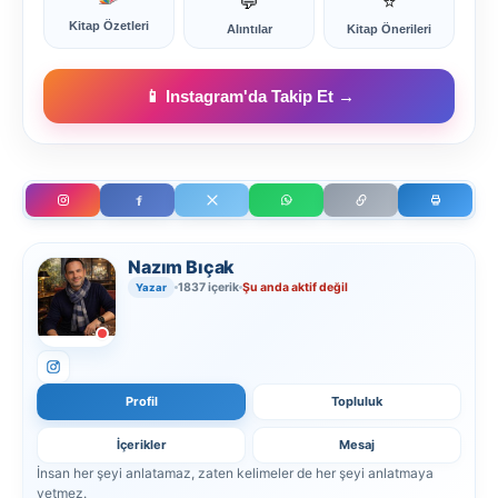
💬
⭐
Kitap Özetleri
Alıntılar
Kitap Önerileri
📱 Instagram'da Takip Et →
Nazım Bıçak
1837 içerik
Şu anda aktif değil
Yazar
Profil
Topluluk
İçerikler
Mesaj
İnsan her şeyi anlatamaz, zaten kelimeler de her şeyi anlatmaya
yetmez.