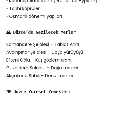
• Konuralp Antik Kenti (Prusias ad Hypium)
• Tarihi köprüler
• Osmanlı dönemi yapıları
🌄 Düzce’de Gezilecek Yerler
Samandere Şelalesi – Tabiat Anıtı
Aydınpınar Şelalesi – Doğa yürüyüşü
Efteni Gölü – Kuş gözlem alanı
Güzeldere Şelalesi – Doğa turizmi
Akçakoca Sahili – Deniz turizmi
🍽️ Düzce Yöresel Yemekleri