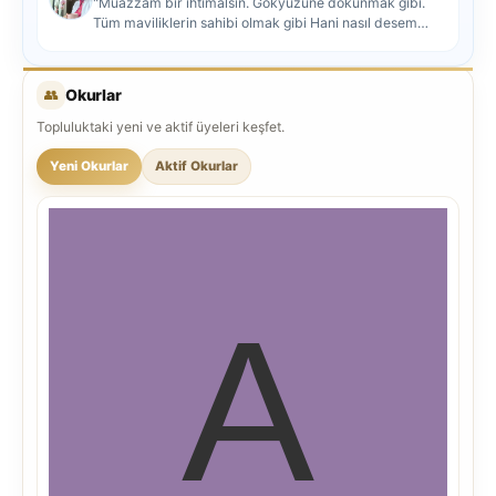
"Muazzam bir ihtimalsin. Gökyüzüne dokunmak gibi.
Tüm maviliklerin sahibi olmak gibi Hani nasıl desem
mutlu ol...
👥
Okurlar
Topluluktaki yeni ve aktif üyeleri keşfet.
Yeni Okurlar
Aktif Okurlar