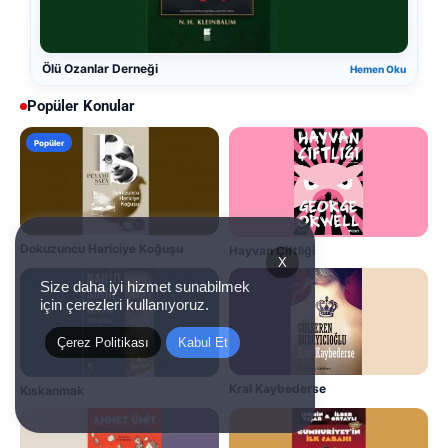
Ölü Ozanlar Derneği
Hemen Oku
Popüler Konular
Popüler
Dokuzuncu Hariciye Koğuşu
Hayvan Çiftliği
X
Size daha iyi hizmet sunabilmek
için çerezleri kullanıyoruz.
Çerez Politikası
Kabul Et
Kral Kaybederse
Kıskanmak