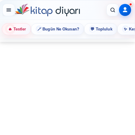
🔥
🪄
💬
✨
Testler
Bugün Ne Okusan?
Topluluk
Keş