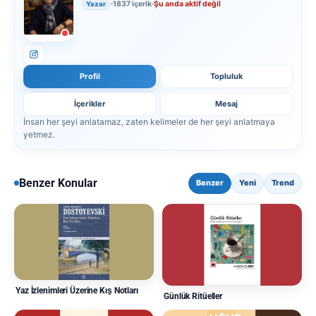
1837 içerik
Şu anda aktif değil
Yazar
Profil
Topluluk
İçerikler
Mesaj
İnsan her şeyi anlatamaz, zaten kelimeler de her şeyi anlatmaya
yetmez.
Benzer Konular
Benzer
Yeni
Trend
Yaz İzlenimleri Üzerine Kış Notları
Günlük Ritüeller