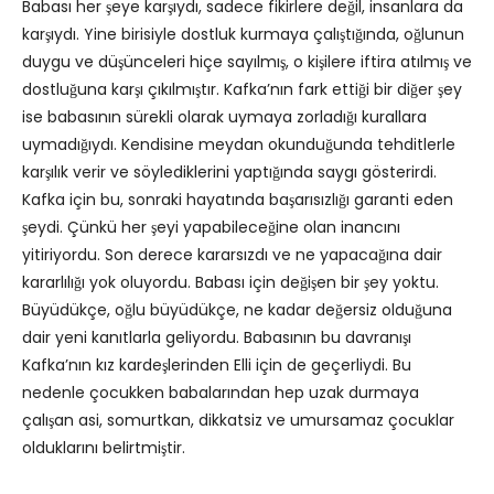
Babası her şeye karşıydı, sadece fikirlere değil, insanlara da
karşıydı. Yine birisiyle dostluk kurmaya çalıştığında, oğlunun
duygu ve düşünceleri hiçe sayılmış, o kişilere iftira atılmış ve
dostluğuna karşı çıkılmıştır. Kafka’nın fark ettiği bir diğer şey
ise babasının sürekli olarak uymaya zorladığı kurallara
uymadığıydı. Kendisine meydan okunduğunda tehditlerle
karşılık verir ve söylediklerini yaptığında saygı gösterirdi.
Kafka için bu, sonraki hayatında başarısızlığı garanti eden
şeydi. Çünkü her şeyi yapabileceğine olan inancını
yitiriyordu. Son derece kararsızdı ve ne yapacağına dair
kararlılığı yok oluyordu. Babası için değişen bir şey yoktu.
Büyüdükçe, oğlu büyüdükçe, ne kadar değersiz olduğuna
dair yeni kanıtlarla geliyordu. Babasının bu davranışı
Kafka’nın kız kardeşlerinden Elli için de geçerliydi. Bu
nedenle çocukken babalarından hep uzak durmaya
çalışan asi, somurtkan, dikkatsiz ve umursamaz çocuklar
olduklarını belirtmiştir.