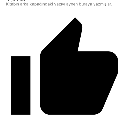
Kitabın arka kapağındaki yazıyı aynen buraya yazmışlar.