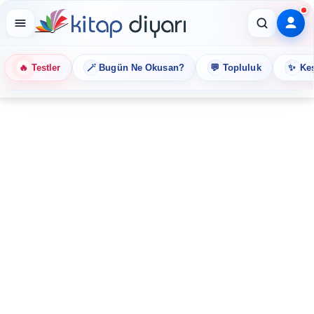
🔥
🪄
💬
✨
Testler
Bugün Ne Okusan?
Topluluk
Keş