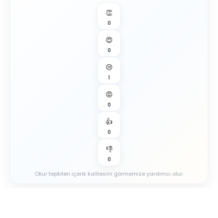
👏
0
😍
0
😢
1
😡
0
👍
0
👎
0
Okur tepkileri içerik kalitesini görmemize yardımcı olur.