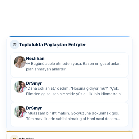
Toplulukta Paylaşılan Entryler
💬
Neslihan
☀️ Bugünü acele etmeden yaşa. Bazen en güzel anlar,
planlanmayan anlardır.
DrSmyr
"Daha çok anlat," dedim. "Hoşuna gidiyor mu?" "Çok.
Elimden gelse, seninle sekiz yüz elli iki bin kilometre hi...
DrSmyr
"Muazzam bir ihtimalsin. Gökyüzüne dokunmak gibi.
Tüm maviliklerin sahibi olmak gibi Hani nasıl desem
mutlu ol...
👥