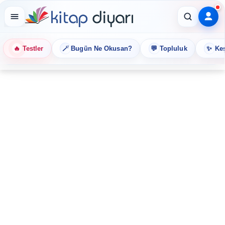
🔥
🪄
💬
✨
Testler
Bugün Ne Okusan?
Topluluk
Keş