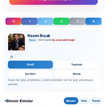
Nazım Bıçak
1837 içerik
Şu anda aktif değil
Yazar
Profil
Topluluk
İçerikler
Mesaj
İnsan her şeyi anlatamaz, zaten kelimeler de her şeyi anlatmaya
yetmez.
Benzer Konular
Benzer
Yeni
Trend