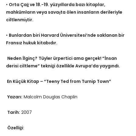
•
Orta Çağ ve 18.-19. yüzyıllarda bazı kitaplar,
mahkûmların veya savaşta ölen insanların derileriyle
ciltlenmiştir.
•
Bunlardan biri Harvard Üniversitesi’nde saklanan bir
Fransız hukuk kitabıdır.
Neden İlginç?
Tüyler ürpertici ama gerçek! “İnsan
derisi ciltleme” tekniği özellikle Avrupa’da yaygındı.
En Küçük Kitap – “Teeny Ted from Turnip Town”
Yazarı:
Malcolm Douglas Chaplin
Tarih:
2007
Özelliği: