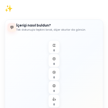
İçeriği nasıl buldun?
💬
Tek dokunuşla tepkini bırak, diğer okurlar da görsün.
👏
0
😍
0
😢
0
😡
0
👍
0