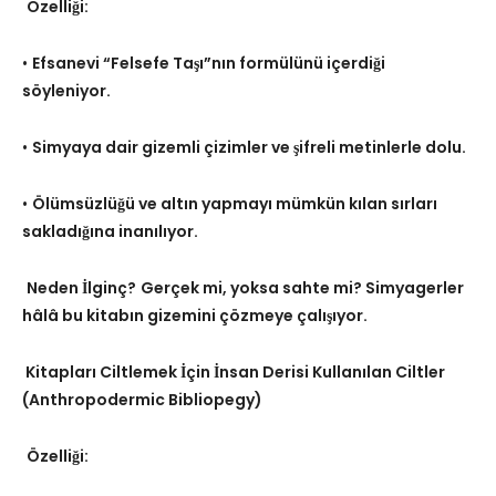
Özelliği:
•
Efsanevi “Felsefe Taşı”nın formülünü içerdiği
söyleniyor.
•
Simyaya dair gizemli çizimler ve şifreli metinlerle dolu.
•
Ölümsüzlüğü ve altın yapmayı mümkün kılan sırları
sakladığına inanılıyor.
Neden İlginç?
Gerçek mi, yoksa sahte mi? Simyagerler
hâlâ bu kitabın gizemini çözmeye çalışıyor.
Kitapları Ciltlemek İçin İnsan Derisi Kullanılan Ciltler
(Anthropodermic Bibliopegy)
Özelliği: