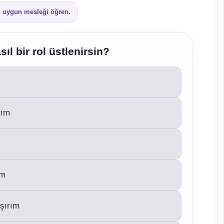
en uygun mesleği öğren.
ıl bir rol üstlenirsin?
rım
um
ışırım