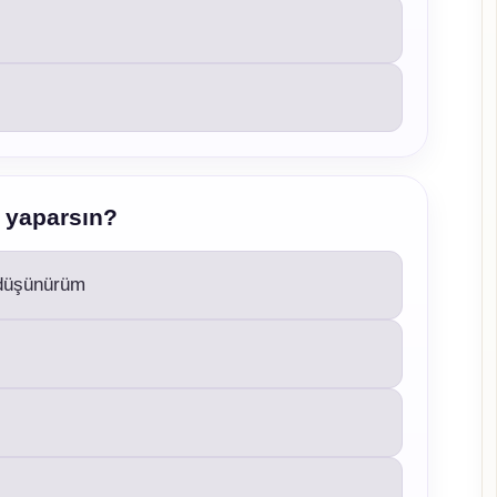
e yaparsın?
 düşünürüm