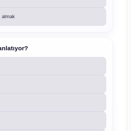
k almak
anlatıyor?