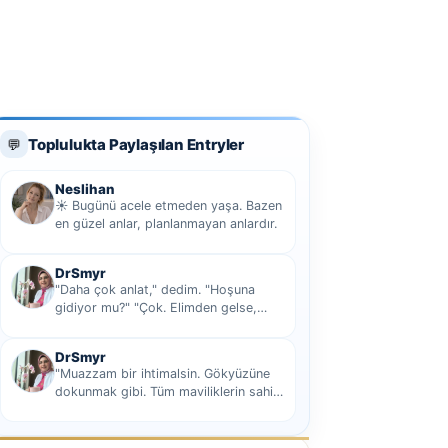
Toplulukta Paylaşılan Entryler
💬
Neslihan
☀️ Bugünü acele etmeden yaşa. Bazen
en güzel anlar, planlanmayan anlardır.
DrSmyr
"Daha çok anlat," dedim. "Hoşuna
gidiyor mu?" "Çok. Elimden gelse,
seninle sekiz yüz elli iki bin kilometre
hi...
DrSmyr
"Muazzam bir ihtimalsin. Gökyüzüne
dokunmak gibi. Tüm maviliklerin sahibi
olmak gibi Hani nasıl desem mutlu ol...