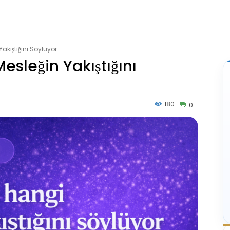
akıştığını Söylüyor
esleğin Yakıştığını
180
0