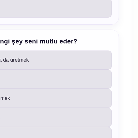
ngi şey seni mutlu eder?
a da üretmek
irmek
k