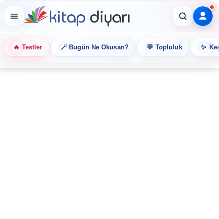
🔥
🪄
💬
✨
Testler
Bugün Ne Okusan?
Topluluk
Keş