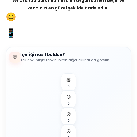
WhatsApp durumlarınıza en uygun sözleri seçin ve
kendinizi en güzel şekilde ifade edin!
İçeriği nasıl buldun?
💬
Tek dokunuşla tepkini bırak, diğer okurlar da görsün.
👏
0
😍
0
😢
0
😡