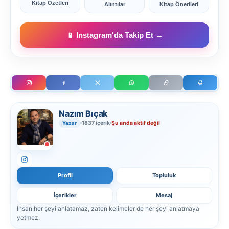
Kitap Özetleri
Alıntılar
Kitap Önerileri
📱 Instagram'da Takip Et →
Nazım Bıçak
1837 içerik
Şu anda aktif değil
Yazar
Profil
Topluluk
İçerikler
Mesaj
İnsan her şeyi anlatamaz, zaten kelimeler de her şeyi anlatmaya
yetmez.