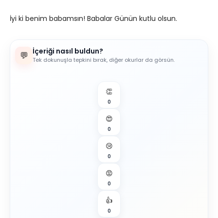
İyi ki benim babamsın! Babalar Günün kutlu olsun.
İçeriği nasıl buldun?
💬
Tek dokunuşla tepkini bırak, diğer okurlar da görsün.
👏
0
😍
0
😢
0
😡
0
👍
0