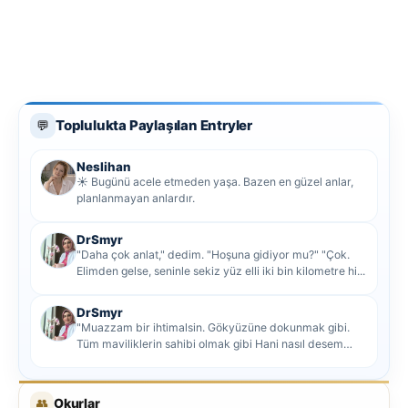
Toplulukta Paylaşılan Entryler
💬
Neslihan
☀️ Bugünü acele etmeden yaşa. Bazen en güzel anlar,
planlanmayan anlardır.
DrSmyr
"Daha çok anlat," dedim. "Hoşuna gidiyor mu?" "Çok.
Elimden gelse, seninle sekiz yüz elli iki bin kilometre hi...
DrSmyr
"Muazzam bir ihtimalsin. Gökyüzüne dokunmak gibi.
Tüm maviliklerin sahibi olmak gibi Hani nasıl desem
mutlu ol...
👥
Okurlar