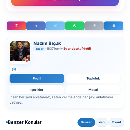
Nazım Bıçak
1837 içerik
Şu anda aktif değil
Yazar
Profil
Topluluk
İçerikler
Mesaj
İnsan her şeyi anlatamaz, zaten kelimeler de her şeyi anlatmaya
yetmez.
Benzer Konular
Benzer
Yeni
Trend