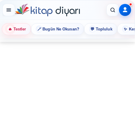
🔥
🪄
💬
✨
Testler
Bugün Ne Okusan?
Topluluk
Keş