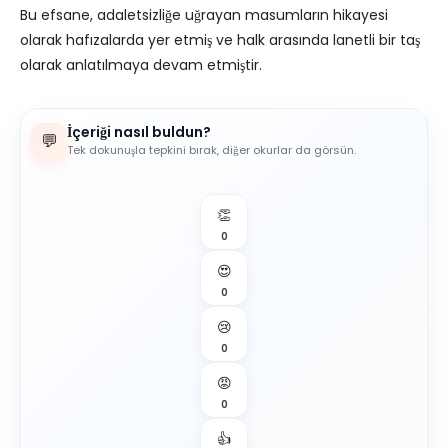
Bu efsane, adaletsizliğe uğrayan masumların hikayesi
olarak hafızalarda yer etmiş ve halk arasında lanetli bir taş
olarak anlatılmaya devam etmiştir.
İçeriği nasıl buldun?
💬
Tek dokunuşla tepkini bırak, diğer okurlar da görsün.
👏
0
😍
0
😢
0
😡
0
👍