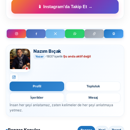
📱 Instagram'da Takip Et →
Nazım Bıçak
1837 içerik
Şu anda aktif değil
Yazar
Profil
Topluluk
İçerikler
Mesaj
İnsan her şeyi anlatamaz, zaten kelimeler de her şeyi anlatmaya
yetmez.