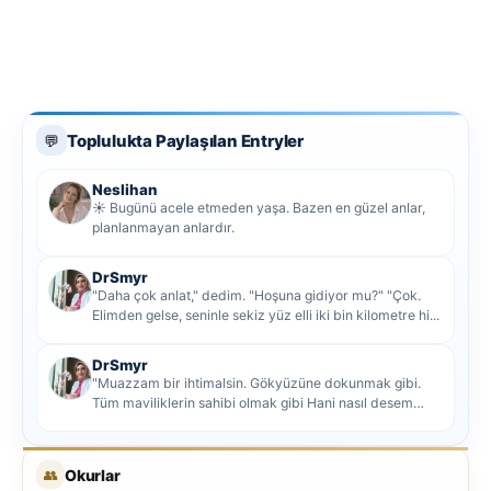
Toplulukta Paylaşılan Entryler
💬
Neslihan
☀️ Bugünü acele etmeden yaşa. Bazen en güzel anlar,
planlanmayan anlardır.
DrSmyr
"Daha çok anlat," dedim. "Hoşuna gidiyor mu?" "Çok.
Elimden gelse, seninle sekiz yüz elli iki bin kilometre hi...
DrSmyr
"Muazzam bir ihtimalsin. Gökyüzüne dokunmak gibi.
Tüm maviliklerin sahibi olmak gibi Hani nasıl desem
mutlu ol...
👥
Okurlar