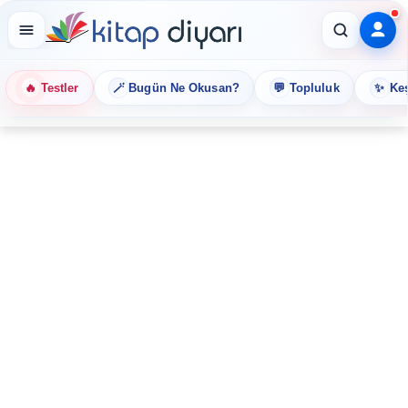
🔥
🪄
💬
✨
Testler
Bugün Ne Okusan?
Topluluk
Keş