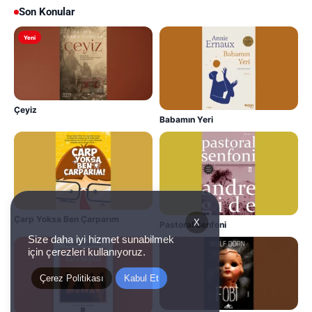
Son Konular
Yeni
Çeyiz
Babamın Yeri
Çarp Yoksa Ben Çarparım
X
Pastoral Senfoni
Size daha iyi hizmet sunabilmek
için çerezleri kullanıyoruz.
Çerez Politikası
Kabul Et