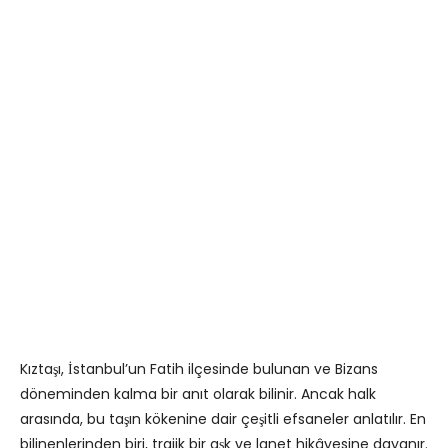
Kıztaşı, İstanbul’un Fatih ilçesinde bulunan ve Bizans
döneminden kalma bir anıt olarak bilinir. Ancak halk
arasında, bu taşın kökenine dair çeşitli efsaneler anlatılır. En
bilinenlerinden biri, trajik bir aşk ve lanet hikâyesine dayanır.