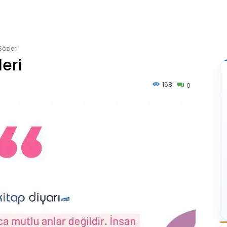
özleri
eri
168
0