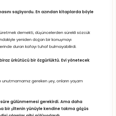
lmasını sağlıyordu. En azından kitaplarda böyle
 üretmek demekti, düşüncelerden sürekli sözcük
ındakiyle yeniden doğan bir konuşmayı
zerinde duran kafayı tuhaf bulmayabilirdi.
biraz ürkütücü bir özgürlüktü. Evi yönetecek
ce unutmamamız gereken şey, onların yaşam
n süre gülünmemesi gerekirdi. Ama daha
 bir şiltenin yünüyle kendine takma göğüs
isi çılgınlar gibi gülüyorlardı.