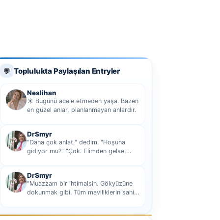
Toplulukta Paylaşılan Entryler
💬
Neslihan
☀️ Bugünü acele etmeden yaşa. Bazen
en güzel anlar, planlanmayan anlardır.
DrSmyr
"Daha çok anlat," dedim. "Hoşuna
gidiyor mu?" "Çok. Elimden gelse,
seninle sekiz yüz elli iki bin kilometre
hi...
DrSmyr
"Muazzam bir ihtimalsin. Gökyüzüne
dokunmak gibi. Tüm maviliklerin sahibi
olmak gibi Hani nasıl desem mutlu ol...