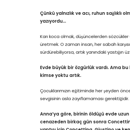
Çünkü yalnızlık ve acı, ruhun sağlıklı o
yazıyordu…
Karı koca olmak, düşüncelerden sözcükler
üretmek. O zaman insan, her sabah karşıs
sürdürebiliyorsa, artık yanındaki yastığın ü
Evde büyük bir özgürlük vardı. Ama bu 
kimse yoktu artık.
Çocuklarımızın eğitiminde her şeyden ön
sevgisinin asla zayıflamaması gerektiğidir.
Anna’ya göre, birinin öldüğü evde uzu
cenazeden birkaç gün sonra Concettina
yaptığı için Concettina, Giustino ve kend