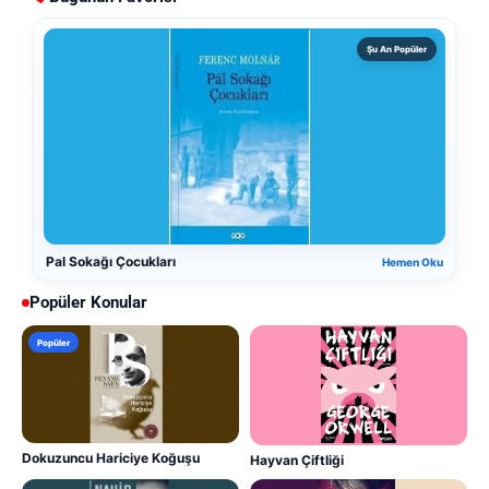
Şu An Popüler
Pal Sokağı Çocukları
Hemen Oku
Popüler Konular
Popüler
Dokuzuncu Hariciye Koğuşu
Hayvan Çiftliği