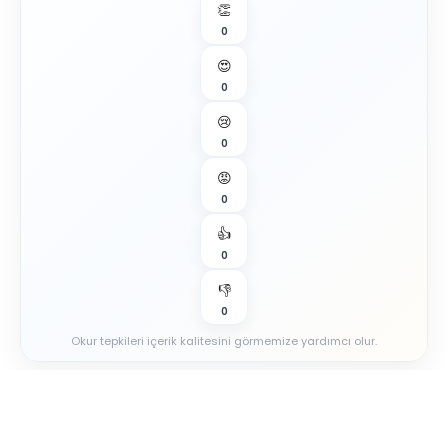
👏
0
😍
0
😢
0
😡
0
👍
0
👎
0
Okur tepkileri içerik kalitesini görmemize yardımcı olur.