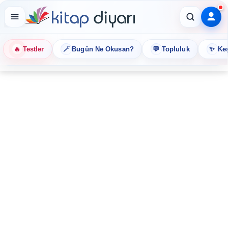
🔥
🪄
💬
✨
Testler
Bugün Ne Okusan?
Topluluk
Keş