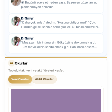
☀️ Bugünü acele etmeden yaşa. Bazen en güzel anlar,
planlanmayan anlardır.
DrSmyr
"Daha çok anlat," dedim. "Hoşuna gidiyor mu?" "Çok.
Elimden gelse, seninle sekiz yüz elli iki bin kilometre hi...
DrSmyr
"Muazzam bir ihtimalsin. Gökyüzüne dokunmak gibi.
Tüm maviliklerin sahibi olmak gibi Hani nasıl desem
mutlu ol...
👥
Okurlar
Topluluktaki yeni ve aktif üyeleri keşfet.
Yeni Okurlar
Aktif Okurlar