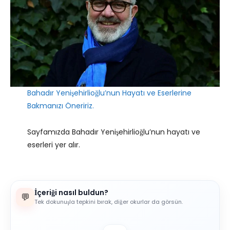
Bahadır Yenişehirlioğlu’nun Hayatı ve Eserlerine
Bakmanızı Öneririz.
Sayfamızda Bahadır Yenişehirlioğlu’nun hayatı ve
eserleri yer alır.
İçeriği nasıl buldun?
💬
Tek dokunuşla tepkini bırak, diğer okurlar da görsün.