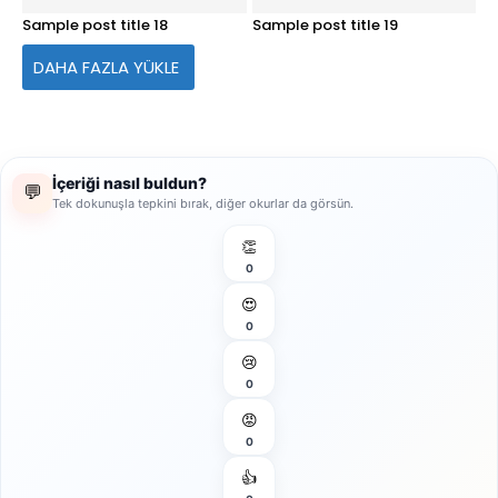
Sample post title 18
Sample post title 19
DAHA FAZLA YÜKLE
İçeriği nasıl buldun?
💬
Tek dokunuşla tepkini bırak, diğer okurlar da görsün.
👏
0
😍
0
😢
0
😡
0
👍