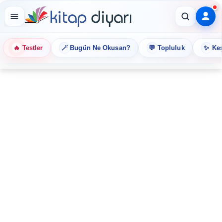
🔥
🪄
💬
✨
Testler
Bugün Ne Okusan?
Topluluk
Keş