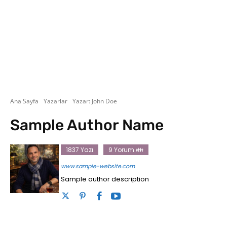
Ana Sayfa
Yazarlar
Yazar: John Doe
Sample Author Name
1837 Yazı
9 Yorum 👪
www.sample-website.com
Sample author description