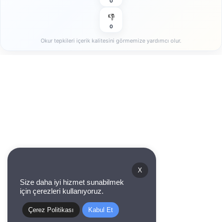
0
👎
0
Okur tepkileri içerik kalitesini görmemize yardımcı olur.
X
Size daha iyi hizmet sunabilmek
için çerezleri kullanıyoruz.
Çerez Politikası
Kabul Et